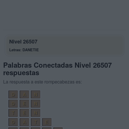
Nivel 26507
Letras: DANETIE
Palabras Conectadas Nivel 26507
respuestas
La respuesta a este rompecabezas es:
D
A
N
D
E
N
T
E
N
D
A
T
E