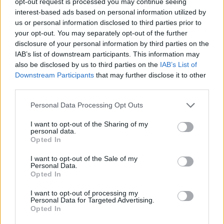
opt-out request is processed you may continue seeing
interest-based ads based on personal information utilized by
T
E
N
I
A
us or personal information disclosed to third parties prior to
T
E
N
E
D
your opt-out. You may separately opt-out of the further
disclosure of your personal information by third parties on the
T
I
E
N
D
A
IAB’s list of downstream participants. This information may
D
I
E
N
T
E
also be disclosed by us to third parties on the
IAB’s List of
Downstream Participants
that may further disclose it to other
A
D
N
third parties.
E
N
D
E
Personal Data Processing Opt Outs
A
T
E
N
I want to opt-out of the Sharing of my
I
D
E
A
personal data.
Opted In
A
N
T
E
E
N
E
A
I want to opt-out of the Sale of my
Personal Data.
A
N
T
I
Opted In
D
E
N
T
E
I want to opt-out of processing my
Personal Data for Targeted Advertising.
N
A
D
I
E
Opted In
D
I
E
T
A