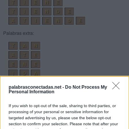
T
I
E
N
E
T
I
E
N
D
E
A
T
I
E
N
D
E
Palabras extra:
T
A
N
A
T
E
E
N
E
I
D
A
N
A
D
E
palabrasconectadas.net -
Do Not Process My
T
E
N
A
Personal Information
D
I
T
A
If you wish to opt-out of the sale, sharing to third parties, or
T
I
N
A
processing of your personal or sensitive information for
targeted advertising by us, please use the below opt-out
A
N
D
E
section to confirm your selection. Please note that after your
E
N
T
E