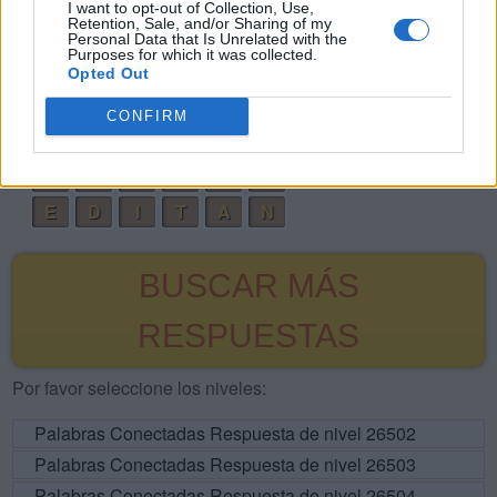
I want to opt-out of Collection, Use,
Retention, Sale, and/or Sharing of my
N
I
E
T
A
Personal Data that Is Unrelated with the
Purposes for which it was collected.
E
T
N
I
A
Opted Out
E
D
I
T
A
CONFIRM
I
D
E
A
N
T
E
N
I
D
A
E
D
I
T
A
N
BUSCAR MÁS
RESPUESTAS
Por favor seleccione los niveles:
Palabras Conectadas Respuesta de nivel 26502
Palabras Conectadas Respuesta de nivel 26503
Palabras Conectadas Respuesta de nivel 26504