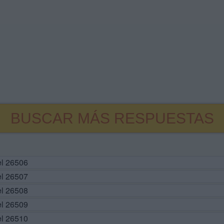
BUSCAR MÁS RESPUESTAS
el 26506
el 26507
el 26508
el 26509
el 26510