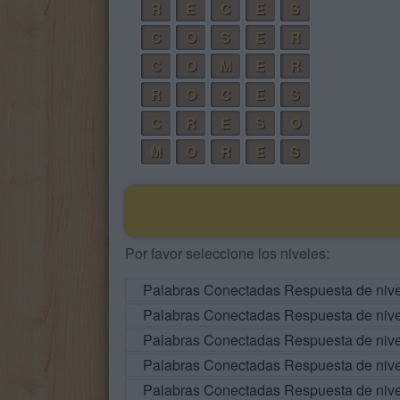
R
E
C
E
S
C
O
S
E
R
C
O
M
E
R
R
O
C
E
S
C
R
E
S
O
M
O
R
E
S
Por favor seleccione los niveles:
Palabras Conectadas Respuesta de niv
Palabras Conectadas Respuesta de niv
Palabras Conectadas Respuesta de niv
Palabras Conectadas Respuesta de niv
Palabras Conectadas Respuesta de niv