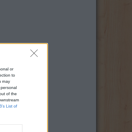
sonal or
ection to
ou may
 personal
out of the
 downstream
B’s List of