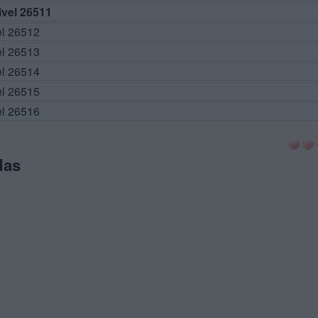
vel 26511
el 26512
el 26513
el 26514
el 26515
el 26516
das