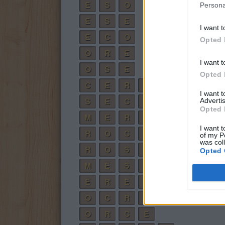
E
S
O
Persona
E
S
E
I want t
E
C
O
Opted 
O
R
E
I want t
O
S
E
Opted 
C
E
R
O
I want 
S
E
C
O
Advertis
Opted 
M
E
R
O
I want t
R
O
C
E
of my P
was col
R
O
S
E
Opted 
M
E
S
O
E
R
E
S
O
C
R
E
O
R
C
E