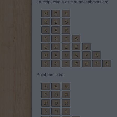
La respuesta a este rompecabezas es:
M
E
S
R
E
O
S
E
R
C
R
E
O
C
R
E
E
S
M
E
S
E
R
O
C
R
E
E
M
O
S
Palabras extra:
R
E
S
S
O
R
M
O
R
R
O
E