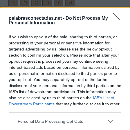
C
O
R
R
A
N
Palabras extra:
palabrasconectadas.net -
Do Not Process My
Personal Information
C
O
N
R
O
N
If you wish to opt-out of the sale, sharing to third parties, or
processing of your personal or sensitive information for
R
O
A
targeted advertising by us, please use the below opt-out
R
O
C
A
section to confirm your selection. Please note that after your
opt-out request is processed you may continue seeing
C
O
R
A
interest-based ads based on personal information utilized by
N
A
C
O
us or personal information disclosed to third parties prior to
your opt-out. You may separately opt-out of the further
C
A
R
O
disclosure of your personal information by third parties on the
R
O
N
C
A
IAB’s list of downstream participants. This information may
also be disclosed by us to third parties on the
IAB’s List of
R
O
N
C
A
R
Downstream Participants
that may further disclose it to other
third parties.
A
R
O
O
R
A
Personal Data Processing Opt Outs
O
C
A