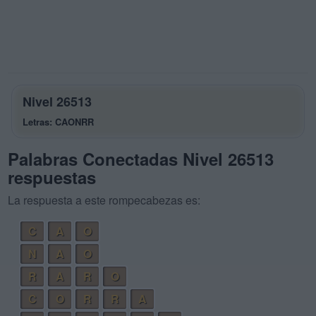
Nivel 26513
Letras: CAONRR
Palabras Conectadas Nivel 26513
respuestas
La respuesta a este rompecabezas es:
C
A
O
N
A
O
R
A
R
O
C
O
R
R
A