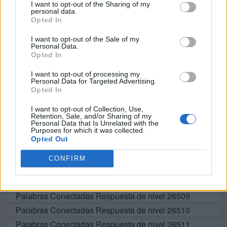
I want to opt-out of the Sharing of my
personal data.
O
R
A
R
Opted In
A
R
C
O
I want to opt-out of the Sale of my
Personal Data.
O
R
C
A
Opted In
O
R
A
N
I want to opt-out of processing my
C
A
R
R
O
Personal Data for Targeted Advertising.
Opted In
I want to opt-out of Collection, Use,
BUSCAR MÁS
Retention, Sale, and/or Sharing of my
Personal Data that Is Unrelated with the
Purposes for which it was collected.
RESPUESTAS
Opted Out
CONFIRM
Por favor seleccione los niveles:
Palabras Conectadas Respuesta de nivel 26508
Palabras Conectadas Respuesta de nivel 26509
Palabras Conectadas Respuesta de nivel 26510
Palabras Conectadas Respuesta de nivel 26511