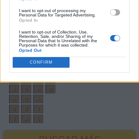
A
S
C
E
T
A
I want to opt-out of processing my
Personal Data for Targeted Advertising.
E
S
T
A
D
A
Opted In
D
A
T
E
I want to opt-out of Collection, Use,
Retention, Sale, and/or Sharing of my
C
A
T
E
Personal Data that Is Unrelated with the
Purposes for which it was collected.
C
A
T
A
Opted Out
T
E
C
A
CONFIRM
A
T
E
A
T
A
C
A
A
S
A
D
A
C
A
S
E
T
T
A
S