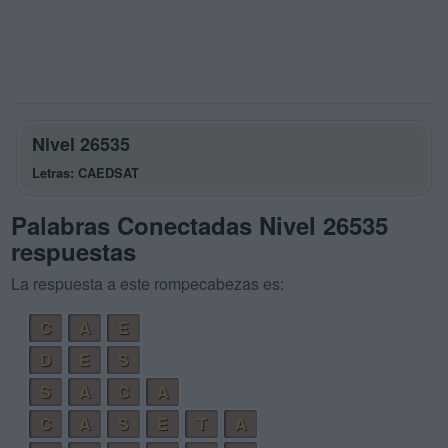
Nivel 26535
Letras: CAEDSAT
Palabras Conectadas Nivel 26535
respuestas
La respuesta a este rompecabezas es:
C
A
E
D
E
S
S
A
C
A
C
A
S
E
T
A