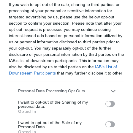
If you wish to opt-out of the sale, sharing to third parties, or
A
T
A
processing of your personal or sensitive information for
targeted advertising by us, please use the below opt-out
A
T
E
section to confirm your selection. Please note that after your
E
S
A
opt-out request is processed you may continue seeing
interest-based ads based on personal information utilized by
D
A
T
A
us or personal information disclosed to third parties prior to
S
E
D
A
your opt-out. You may separately opt-out of the further
disclosure of your personal information by third parties on the
T
A
S
A
IAB’s list of downstream participants. This information may
S
E
T
A
also be disclosed by us to third parties on the
IAB’s List of
Downstream Participants
that may further disclose it to other
C
A
S
A
third parties.
C
A
S
E
Personal Data Processing Opt Outs
A
S
T
A
I want to opt-out of the Sharing of my
E
S
T
A
personal data.
Opted In
A
C
T
A
A
T
A
S
I want to opt-out of the Sale of my
Personal Data.
E
S
T
A
C
A
Opted In