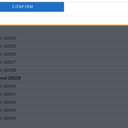
CONFIRM
BUSCAR MÁS RESPUESTAS
el 26534
el 26535
el 26536
el 26537
el 26538
vel 26539
el 26540
el 26541
el 26542
el 26543
el 26544