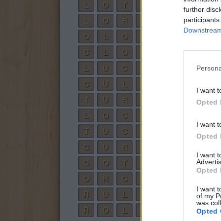
L
O
T
O
further disc
L
O
R
O
participants
Downstream 
O
L
O
R
C
L
O
R
O
L
U
C
R
O
Persona
C
U
L
T
O
I want t
T
U
R
C
O
Opted 
L
O
C
R
O
I want t
T
U
C
O
Opted 
C
U
R
O
I want 
C
O
T
O
Advertis
Opted 
O
R
C
O
I want t
R
U
L
O
of my P
was col
R
O
L
O
Opted 