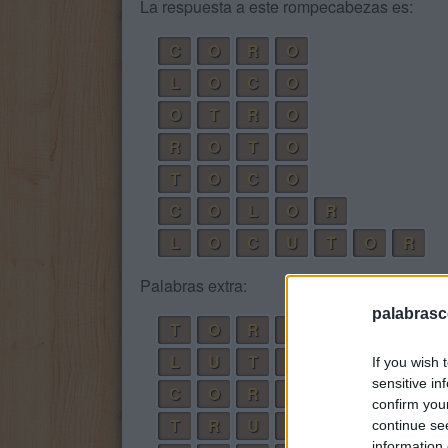
La respuesta a este rompecabezas es:
C
O
R
O
L
O
C
O
O
T
R
O
R
O
T
O
T
O
C
O
C
O
L
O
R
L
O
C
U
T
O
R
Palabras extra:
palabrasc
T
O
R
O
L
U
T
O
If you wish 
sensitive in
C
O
R
T
O
confirm you
T
R
U
C
O
continue se
information 