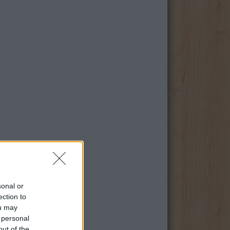
sonal or
ection to
ou may
 personal
out of the