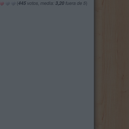
(
445
votos, media:
3,20
fuera de 5
)