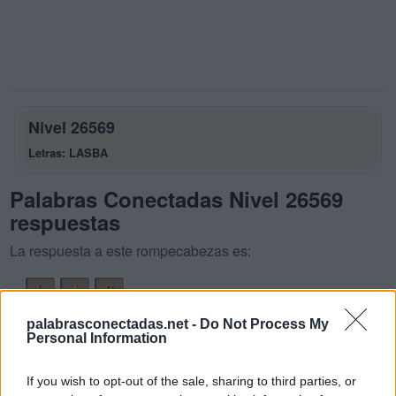
Nivel 26569
Letras: LASBA
Palabras Conectadas Nivel 26569
respuestas
La respuesta a este rompecabezas es:
L
A
S
B
A
L
A
palabrasconectadas.net -
Do Not Process My
Personal Information
B
A
S
A
S
A
L
A
If you wish to opt-out of the sale, sharing to third parties, or