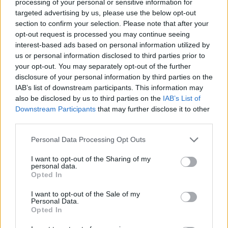
processing of your personal or sensitive information for
B
A
L
A
S
targeted advertising by us, please use the below opt-out
section to confirm your selection. Please note that after your
Palabras extra:
opt-out request is processed you may continue seeing
interest-based ads based on personal information utilized by
S
A
L
us or personal information disclosed to third parties prior to
B
L
A
your opt-out. You may separately opt-out of the further
disclosure of your personal information by third parties on the
A
S
A
IAB’s list of downstream participants. This information may
A
L
A
also be disclosed by us to third parties on the
IAB’s List of
Downstream Participants
that may further disclose it to other
A
L
B
A
third parties.
B
A
L
S
A
Personal Data Processing Opt Outs
B
A
S
A
L
I want to opt-out of the Sharing of my
L
A
S
A
personal data.
Opted In
BUSCAR MÁS
I want to opt-out of the Sale of my
Personal Data.
Opted In
RESPUESTAS