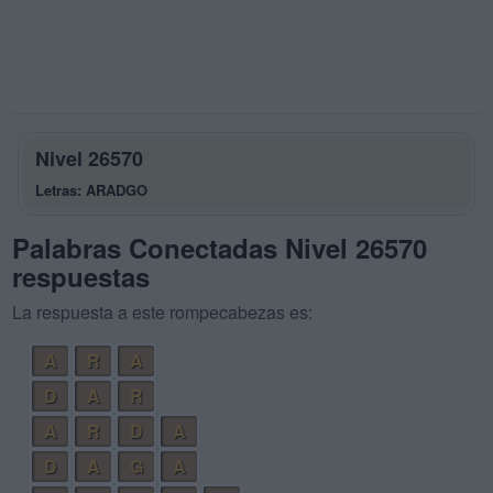
Nivel 26570
Letras: ARADGO
Palabras Conectadas Nivel 26570
respuestas
La respuesta a este rompecabezas es:
A
R
A
D
A
R
A
R
D
A
D
A
G
A