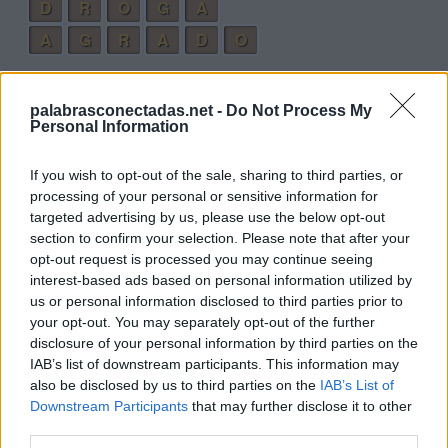
D
R
O
G
A
A
G
R
A
D
O
Palabras extra:
palabrasconectadas.net -
Do Not Process My
A
R
O
Personal Information
O
R
A
If you wish to opt-out of the sale, sharing to third parties, or
O
D
A
processing of your personal or sensitive information for
targeted advertising by us, please use the below opt-out
G
O
R
D
A
section to confirm your selection. Please note that after your
G
R
A
D
O
opt-out request is processed you may continue seeing
interest-based ads based on personal information utilized by
A
D
O
R
A
us or personal information disclosed to third parties prior to
A
R
A
D
O
your opt-out. You may separately opt-out of the further
disclosure of your personal information by third parties on the
G
R
A
D
A
IAB’s list of downstream participants. This information may
A
G
O
R
A
also be disclosed by us to third parties on the
IAB’s List of
Downstream Participants
that may further disclose it to other
D
R
A
G
A
third parties.
A
R
D
O