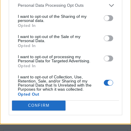
Personal Data Processing Opt Outs
R
A
D
A
I want to opt-out of the Sharing of my
R
O
D
A
personal data.
Opted In
A
G
R
O
G
R
A
O
I want to opt-out of the Sale of my
Personal Data.
A
D
R
A
Opted In
G
O
D
A
I want to opt-out of processing my
Personal Data for Targeted Advertising.
R
O
A
Opted In
G
R
O
I want to opt-out of Collection, Use,
Retention, Sale, and/or Sharing of my
Personal Data that Is Unrelated with the
Purposes for which it was collected.
BUSCAR MÁS
Opted Out
RESPUESTAS
CONFIRM
Por favor seleccione los niveles: