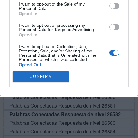
I want to opt-out of the Sale of my
Personal Data.
L
O
E
Opted In
I want to opt-out of processing my
BUSCAR MÁS
Personal Data for Targeted Advertising.
Opted In
RESPUESTAS
I want to opt-out of Collection, Use,
Retention, Sale, and/or Sharing of my
Personal Data that Is Unrelated with the
Por favor seleccione los niveles:
Purposes for which it was collected.
Opted Out
Palabras Conectadas Respuesta de nivel 26577
CONFIRM
Palabras Conectadas Respuesta de nivel 26578
Palabras Conectadas Respuesta de nivel 26579
Palabras Conectadas Respuesta de nivel 26580
Palabras Conectadas Respuesta de nivel 26581
Palabras Conectadas Respuesta de nivel 26582
Palabras Conectadas Respuesta de nivel 26583
Palabras Conectadas Respuesta de nivel 26584