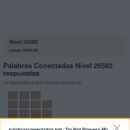
Nivel 26582
Letras: HANLOE
Palabras Conectadas Nivel 26582
respuestas
La respuesta a este rompecabezas es:
H
A
N
H
A
L
O
H
E
N
O
H
O
L
A
palabrasconectadas.net -
Do Not Process My