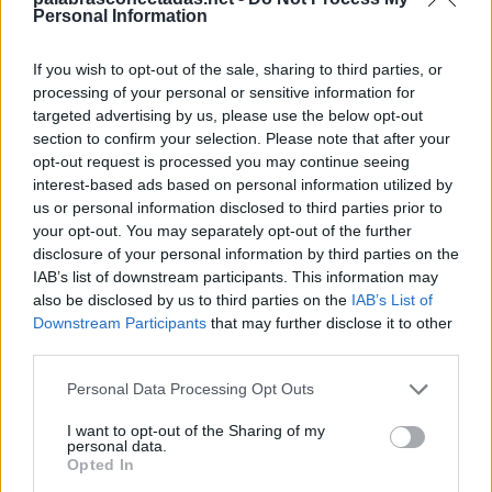
A
N
H
E
L
O
Personal Information
Palabras extra:
If you wish to opt-out of the sale, sharing to third parties, or
processing of your personal or sensitive information for
L
E
A
targeted advertising by us, please use the below opt-out
L
E
O
section to confirm your selection. Please note that after your
opt-out request is processed you may continue seeing
N
E
O
interest-based ads based on personal information utilized by
O
L
A
us or personal information disclosed to third parties prior to
your opt-out. You may separately opt-out of the further
L
O
N
A
disclosure of your personal information by third parties on the
L
E
A
N
IAB’s list of downstream participants. This information may
also be disclosed by us to third parties on the
IAB’s List of
A
L
O
E
Downstream Participants
that may further disclose it to other
third parties.
O
L
E
A
H
A
L
E
Personal Data Processing Opt Outs
N
A
O
I want to opt-out of the Sharing of my
personal data.
O
L
E
Opted In
L
O
A