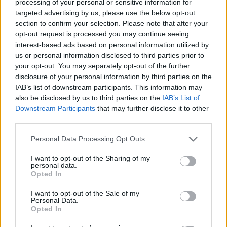
processing of your personal or sensitive information for
H
A
R
T
O
targeted advertising by us, please use the below opt-out
section to confirm your selection. Please note that after your
Palabras extra:
opt-out request is processed you may continue seeing
interest-based ads based on personal information utilized by
H
O
R
A
us or personal information disclosed to third parties prior to
R
A
T
O
your opt-out. You may separately opt-out of the further
disclosure of your personal information by third parties on the
T
O
R
A
IAB’s list of downstream participants. This information may
H
A
T
O
also be disclosed by us to third parties on the
IAB’s List of
Downstream Participants
that may further disclose it to other
A
R
T
O
third parties.
A
T
O
Personal Data Processing Opt Outs
R
O
A
I want to opt-out of the Sharing of my
T
O
A
personal data.
Opted In
BUSCAR MÁS
I want to opt-out of the Sale of my
Personal Data.
Opted In
RESPUESTAS