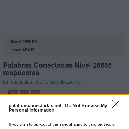
Nivel 26585
Letras: AROTH
Palabras Conectadas Nivel 26585
respuestas
La respuesta a este rompecabezas es:
A
R
O
O
R
A
palabrasconectadas.net -
Do Not Process My
Personal Information
O
T
R
A
R
O
T
A
If you wish to opt-out of the sale, sharing to third parties, or