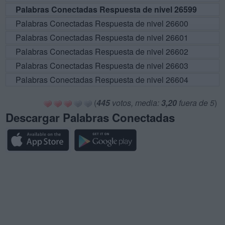
Palabras Conectadas Respuesta de nivel 26599
Palabras Conectadas Respuesta de nivel 26600
Palabras Conectadas Respuesta de nivel 26601
Palabras Conectadas Respuesta de nivel 26602
Palabras Conectadas Respuesta de nivel 26603
Palabras Conectadas Respuesta de nivel 26604
(
445
votos, media:
3,20
fuera de 5
)
Descargar Palabras Conectadas