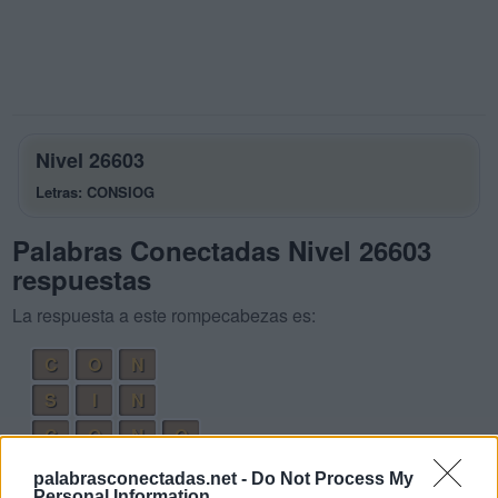
Nivel 26603
Letras: CONSIOG
Palabras Conectadas Nivel 26603
respuestas
La respuesta a este rompecabezas es:
C
O
N
S
I
N
C
O
N
O
C
O
S
O
palabrasconectadas.net -
Do Not Process My
Personal Information