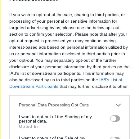
S
I
G
O
S
O
C
I
O
If you wish to opt-out of the sale, sharing to third parties, or
processing of your personal or sensitive information for
C
O
N
S
I
G
O
targeted advertising by us, please use the below opt-out
section to confirm your selection. Please note that after your
Palabras extra:
opt-out request is processed you may continue seeing
interest-based ads based on personal information utilized by
S
O
N
us or personal information disclosed to third parties prior to
N
O
S
your opt-out. You may separately opt-out of the further
disclosure of your personal information by third parties on the
O
S
O
IAB’s list of downstream participants. This information may
S
I
N
O
also be disclosed by us to third parties on the
IAB’s List of
Downstream Participants
that may further disclose it to other
O
C
I
O
third parties.
S
I
G
N
O
Personal Data Processing Opt Outs
I
C
O
N
O
I want to opt-out of the Sharing of my
O
I
G
O
personal data.
Opted In
G
I
N
G
I
S
I want to opt-out of the Sale of my