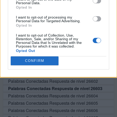
Personal Data.
Opted In
BUSCAR MÁS
I want to opt-out of processing my
Personal Data for Targeted Advertising.
Opted In
RESPUESTAS
I want to opt-out of Collection, Use,
Retention, Sale, and/or Sharing of my
Por favor seleccione los niveles:
Personal Data that Is Unrelated with the
Purposes for which it was collected.
Opted Out
Palabras Conectadas Respuesta de nivel 26598
Palabras Conectadas Respuesta de nivel 26599
CONFIRM
Palabras Conectadas Respuesta de nivel 26600
Palabras Conectadas Respuesta de nivel 26601
Palabras Conectadas Respuesta de nivel 26602
Palabras Conectadas Respuesta de nivel 26603
Palabras Conectadas Respuesta de nivel 26604
Palabras Conectadas Respuesta de nivel 26605
Palabras Conectadas Respuesta de nivel 26606