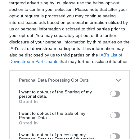
S
E
L
L
O
targeted advertising by us, please use the below opt-out
section to confirm your selection. Please note that after your
Palabras extra:
opt-out request is processed you may continue seeing
interest-based ads based on personal information utilized by
L
O
S
us or personal information disclosed to third parties prior to
your opt-out. You may separately opt-out of the further
E
S
O
disclosure of your personal information by third parties on the
O
S
E
IAB’s list of downstream participants. This information may
also be disclosed by us to third parties on the
IAB’s List of
E
L
L
O
S
Downstream Participants
that may further disclose it to other
third parties.
L
O
S
E
O
L
E
Personal Data Processing Opt Outs
L
O
E
I want to opt-out of the Sharing of my
personal data.
Opted In
BUSCAR MÁS
I want to opt-out of the Sale of my
Personal Data.
RESPUESTAS
Opted In
I want to opt-out of processing my
Por favor seleccione los niveles:
Personal Data for Targeted Advertising.