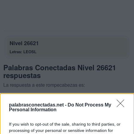
Nivel 26621
Letras: LEOSL
Palabras Conectadas Nivel 26621
respuestas
La respuesta a este rompecabezas es:
L
E
O
palabrasconectadas.net -
Do Not Process My
L
E
S
Personal Information
S
O
L
If you wish to opt-out of the sale, sharing to third parties, or
E
L
L
O
processing of your personal or sensitive information for