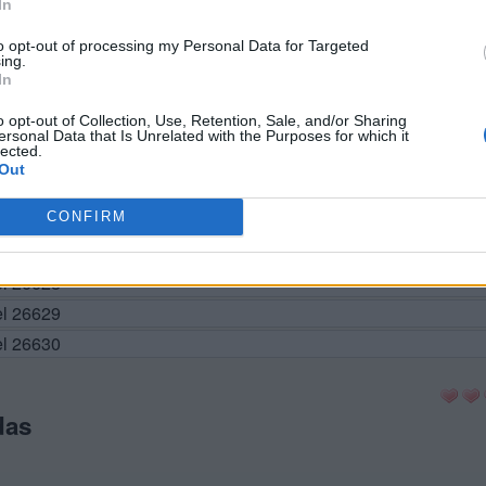
In
el 26620
to opt-out of processing my Personal Data for Targeted
ing.
el 26621
In
el 26622
o opt-out of Collection, Use, Retention, Sale, and/or Sharing
el 26623
ersonal Data that Is Unrelated with the Purposes for which it
lected.
el 26624
Out
vel 26625
CONFIRM
el 26626
el 26627
el 26628
el 26629
el 26630
das