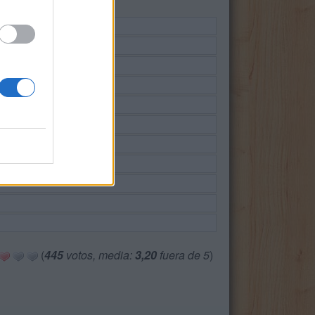
(
445
votos, media:
3,20
fuera de 5
)