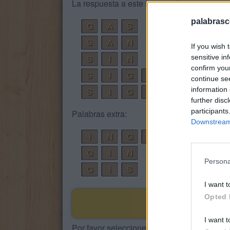
La respuesta a este rompecabezas es:
palabrasc
G
A
S
S
A
N
If you wish 
sensitive in
S
I
N
confirm you
S
I
G
A
continue se
information 
S
I
G
A
N
further disc
participants
Palabras extra:
Downstream 
I
N
G
A
G
I
N
Persona
G
I
S
I want t
Opted 
I want t
Por favor seleccione los niveles: