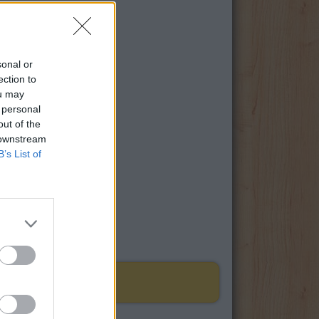
sonal or
ection to
ou may
 personal
out of the
 downstream
B’s List of