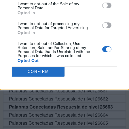
I want to opt-out of the Sale of my
Personal Data.
P
A
L
I
Opted In
I want to opt-out of processing my
BUSCAR MÁS
Personal Data for Targeted Advertising.
Opted In
RESPUESTAS
I want to opt-out of Collection, Use,
Retention, Sale, and/or Sharing of my
Personal Data that Is Unrelated with the
Por favor seleccione los niveles:
Purposes for which it was collected.
Opted Out
Palabras Conectadas Respuesta de nivel 26658
CONFIRM
Palabras Conectadas Respuesta de nivel 26659
Palabras Conectadas Respuesta de nivel 26660
Palabras Conectadas Respuesta de nivel 26661
Palabras Conectadas Respuesta de nivel 26662
Palabras Conectadas Respuesta de nivel 26663
Palabras Conectadas Respuesta de nivel 26664
Palabras Conectadas Respuesta de nivel 26665