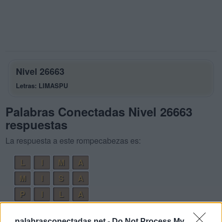
Nivel 26663
Letras: LIMASPU
Palabras Conectadas Nivel 26663
respuestas
La respuesta a este rompecabezas es:
L
I
M
A
M
I
S
A
P
I
L
A
P
I
S
A
palabrasconectadas.net -
Do Not Process My