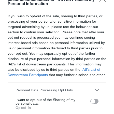
S
U
M
A
Personal Information
I
M
P
U
L
S
A
If you wish to opt-out of the sale, sharing to third parties, or
Palabras extra:
processing of your personal or sensitive information for
targeted advertising by us, please use the below opt-out
M
U
S
A
section to confirm your selection. Please note that after your
opt-out request is processed you may continue seeing
M
U
L
A
interest-based ads based on personal information utilized by
L
U
P
A
us or personal information disclosed to third parties prior to
your opt-out. You may separately opt-out of the further
P
U
M
A
disclosure of your personal information by third parties on the
L
I
S
A
IAB’s list of downstream participants. This information may
also be disclosed by us to third parties on the
IAB’s List of
L
U
S
A
Downstream Participants
that may further disclose it to other
third parties.
I
S
L
A
M
I
A
U
Personal Data Processing Opt Outs
P
L
U
S
I want to opt-out of the Sharing of my
personal data.
S
I
M
A
Opted In
S
U
L
A