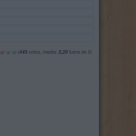
(
445
votos, media:
3,20
fuera de 5
)