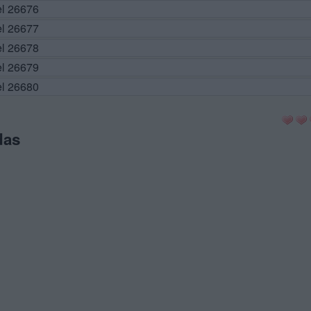
el 26676
el 26677
el 26678
el 26679
el 26680
das