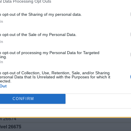
l Data Processing Opt Outs
o opt-out of the Sharing of my personal data.
In
o opt-out of the Sale of my Personal Data.
In
to opt-out of processing my Personal Data for Targeted
ing.
BUSCAR MÁS RESPUESTAS
In
o opt-out of Collection, Use, Retention, Sale, and/or Sharing
ersonal Data that Is Unrelated with the Purposes for which it
lected.
el 26670
Out
el 26671
CONFIRM
el 26672
el 26673
el 26674
vel 26675