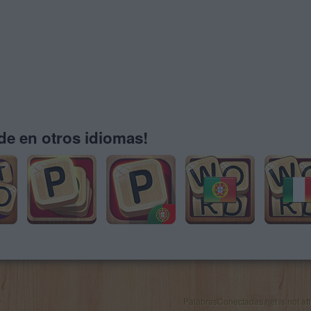
e en otros idiomas!
PalabrasConectadas.net is not affil