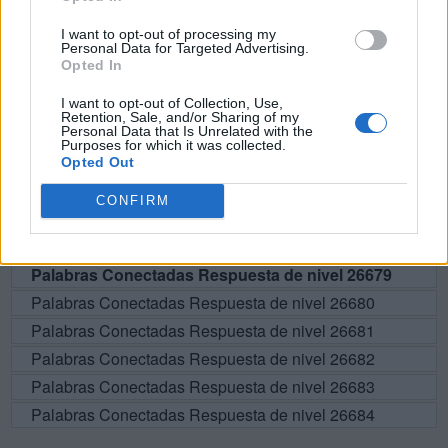
BUSCAR MÁS
I want to opt-out of processing my
RESPUESTAS
Personal Data for Targeted Advertising.
Opted In
Por favor seleccione los niveles:
I want to opt-out of Collection, Use,
Retention, Sale, and/or Sharing of my
Personal Data that Is Unrelated with the
Palabras Conectadas Respuesta de nivel 26674
Purposes for which it was collected.
Palabras Conectadas Respuesta de nivel 26675
Opted Out
Palabras Conectadas Respuesta de nivel 26676
CONFIRM
Palabras Conectadas Respuesta de nivel 26677
Palabras Conectadas Respuesta de nivel 26678
Palabras Conectadas Respuesta de nivel 26679
Palabras Conectadas Respuesta de nivel 26680
Palabras Conectadas Respuesta de nivel 26681
Palabras Conectadas Respuesta de nivel 26682
Palabras Conectadas Respuesta de nivel 26683
Palabras Conectadas Respuesta de nivel 26684