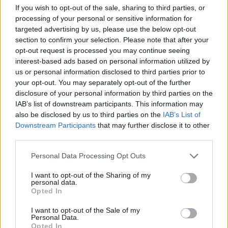
P
O
N
G
A
If you wish to opt-out of the sale, sharing to third parties, or
processing of your personal or sensitive information for
P
A
G
A
N
D
O
targeted advertising by us, please use the below opt-out
section to confirm your selection. Please note that after your
Palabras extra:
opt-out request is processed you may continue seeing
interest-based ads based on personal information utilized by
A
D
N
us or personal information disclosed to third parties prior to
P
A
G
A
N
your opt-out. You may separately opt-out of the further
disclosure of your personal information by third parties on the
P
A
N
D
A
IAB’s list of downstream participants. This information may
P
A
N
G
A
also be disclosed by us to third parties on the
IAB’s List of
Downstream Participants
that may further disclose it to other
A
P
A
G
O
third parties.
P
A
N
D
O
Personal Data Processing Opt Outs
A
P
O
D
A
I want to opt-out of the Sharing of my
N
A
O
personal data.
Opted In
P
O
N
I want to opt-out of the Sale of my
Personal Data.
Opted In