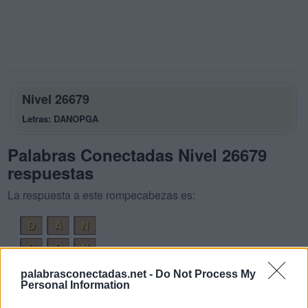
Nivel 26679
Letras: DANOPGA
Palabras Conectadas Nivel 26679
respuestas
La respuesta a este rompecabezas es:
D
A
N
D
O
N
O
D
A
palabrasconectadas.net -
Do Not Process My
Personal Information
P
A
N