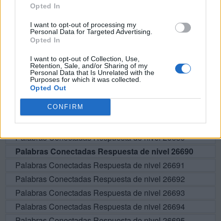
Opted In
BUSCAR MÁS
I want to opt-out of processing my
Personal Data for Targeted Advertising.
RESPUESTAS
Opted In
I want to opt-out of Collection, Use,
Por favor seleccione los niveles:
Retention, Sale, and/or Sharing of my
Personal Data that Is Unrelated with the
Purposes for which it was collected.
Palabras Conectadas Respuesta de nivel 26685
Opted Out
Palabras Conectadas Respuesta de nivel 26686
CONFIRM
Palabras Conectadas Respuesta de nivel 26687
Palabras Conectadas Respuesta de nivel 26688
Palabras Conectadas Respuesta de nivel 26689
Palabras Conectadas Respuesta de nivel 26690
Palabras Conectadas Respuesta de nivel 26691
Palabras Conectadas Respuesta de nivel 26692
Palabras Conectadas Respuesta de nivel 26693
Palabras Conectadas Respuesta de nivel 26694
Palabras Conectadas Respuesta de nivel 26695