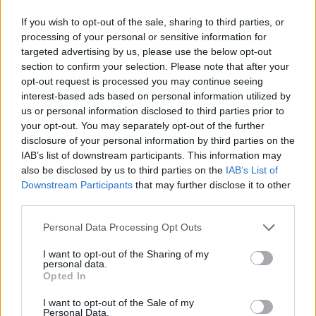
I
N
C
A
If you wish to opt-out of the sale, sharing to third parties, or
B
A
N
C
O
processing of your personal or sensitive information for
B
O
C
I
N
A
targeted advertising by us, please use the below opt-out
section to confirm your selection. Please note that after your
Palabras extra:
opt-out request is processed you may continue seeing
interest-based ads based on personal information utilized by
O
C
A
us or personal information disclosed to third parties prior to
your opt-out. You may separately opt-out of the further
N
A
B
O
disclosure of your personal information by third parties on the
B
O
I
N
A
IAB’s list of downstream participants. This information may
also be disclosed by us to third parties on the
IAB’s List of
I
N
C
O
A
Downstream Participants
that may further disclose it to other
third parties.
N
A
C
O
C
O
B
A
Personal Data Processing Opt Outs
B
A
O
I want to opt-out of the Sharing of my
personal data.
C
A
O
Opted In
N
A
O
I want to opt-out of the Sale of my
Personal Data.