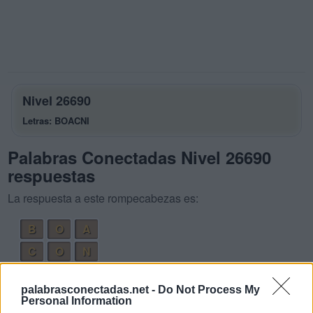
Nivel 26690
Letras: BOACNI
Palabras Conectadas Nivel 26690
respuestas
La respuesta a este rompecabezas es:
B
O
A
C
O
N
B
O
C
A
palabrasconectadas.net -
Do Not Process My
C
A
B
O
Personal Information