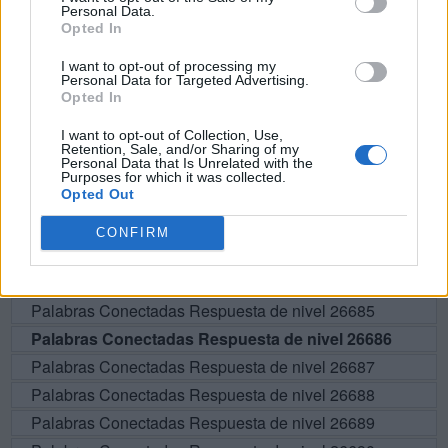
Personal Data.
Opted In
BUSCAR MÁS
I want to opt-out of processing my
Personal Data for Targeted Advertising.
Opted In
RESPUESTAS
I want to opt-out of Collection, Use,
Retention, Sale, and/or Sharing of my
Por favor seleccione los niveles:
Personal Data that Is Unrelated with the
Purposes for which it was collected.
Opted Out
Palabras Conectadas Respuesta de nivel 26681
Palabras Conectadas Respuesta de nivel 26682
CONFIRM
Palabras Conectadas Respuesta de nivel 26683
Palabras Conectadas Respuesta de nivel 26684
Palabras Conectadas Respuesta de nivel 26685
Palabras Conectadas Respuesta de nivel 26686
Palabras Conectadas Respuesta de nivel 26687
Palabras Conectadas Respuesta de nivel 26688
Palabras Conectadas Respuesta de nivel 26689