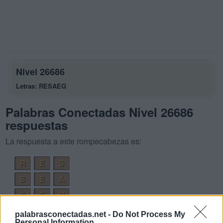
Nivel 26686
Letras: RESAEG
Palabras Conectadas Nivel 26686
respuestas
La respuesta a este rompecabezas es:
R
E
S
S
E
A
S
E
R
E
R
A
S
palabrasconectadas.net -
Do Not Process My
Personal Information