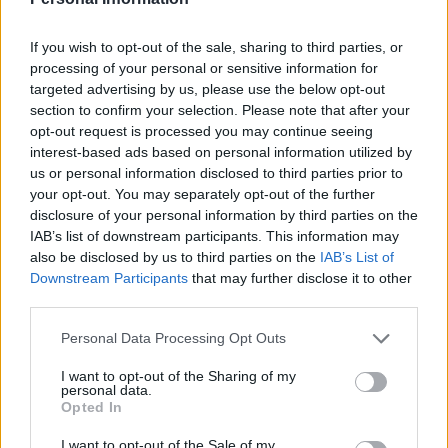
E
R
E
S
E
G
R
E
S
A
If you wish to opt-out of the sale, sharing to third parties, or
processing of your personal or sensitive information for
Palabras extra:
targeted advertising by us, please use the below opt-out
section to confirm your selection. Please note that after your
G
A
S
opt-out request is processed you may continue seeing
interest-based ads based on personal information utilized by
R
A
S
us or personal information disclosed to third parties prior to
E
R
E
your opt-out. You may separately opt-out of the further
disclosure of your personal information by third parties on the
A
R
E
S
IAB’s list of downstream participants. This information may
E
S
E
also be disclosed by us to third parties on the
IAB’s List of
Downstream Participants
that may further disclose it to other
E
S
A
third parties.
E
R
A
Personal Data Processing Opt Outs
A
R
E
I want to opt-out of the Sharing of my
S
E
R
A
personal data.
Opted In
G
R
E
S
R
E
A
I want to opt-out of the Sale of my