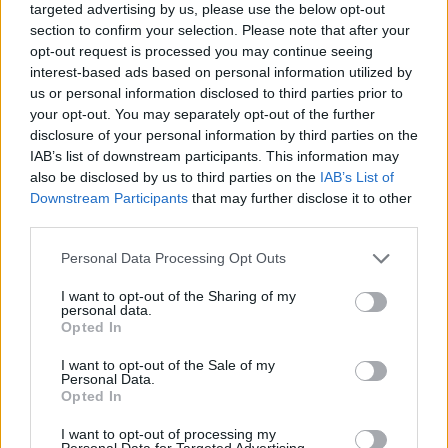
targeted advertising by us, please use the below opt-out
Palabras extra:
section to confirm your selection. Please note that after your
opt-out request is processed you may continue seeing
C
A
P
A
interest-based ads based on personal information utilized by
A
R
P
A
us or personal information disclosed to third parties prior to
your opt-out. You may separately opt-out of the further
A
R
C
A
disclosure of your personal information by third parties on the
P
A
R
A
IAB’s list of downstream participants. This information may
also be disclosed by us to third parties on the
IAB’s List of
R
A
P
A
Downstream Participants
that may further disclose it to other
third parties.
P
A
C
A
A
C
A
Personal Data Processing Opt Outs
R
A
P
I want to opt-out of the Sharing of my
personal data.
Opted In
BUSCAR MÁS
I want to opt-out of the Sale of my
Personal Data.
RESPUESTAS
Opted In
I want to opt-out of processing my
Por favor seleccione los niveles:
Personal Data for Targeted Advertising.