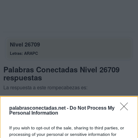
Nivel 26709
Letras: ARAPC
Palabras Conectadas Nivel 26709
respuestas
La respuesta a este rompecabezas es:
A
R
A
palabrasconectadas.net -
Do Not Process My
P
A
R
Personal Information
C
A
R
A
If you wish to opt-out of the sale, sharing to third parties, or
C
A
R
P
A
processing of your personal or sensitive information for