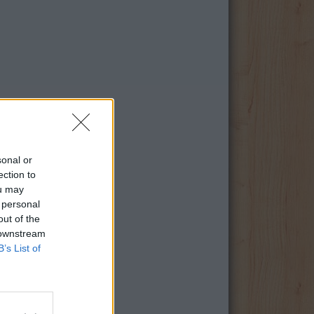
sonal or
ection to
ou may
 personal
out of the
 downstream
B’s List of