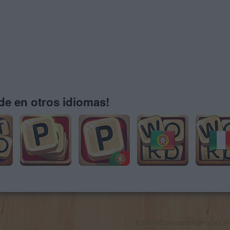
e en otros idiomas!
PalabrasConectadas.net is not affil