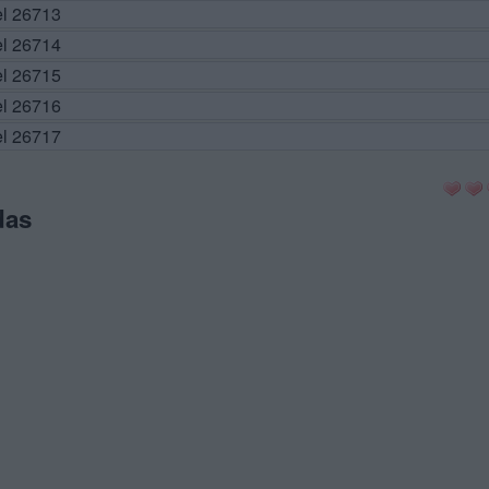
el 26713
el 26714
el 26715
el 26716
el 26717
das