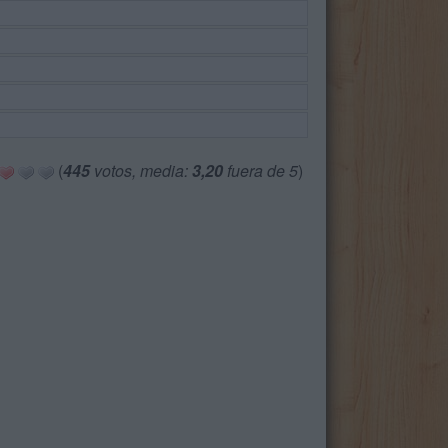
(
445
votos, media:
3,20
fuera de 5
)