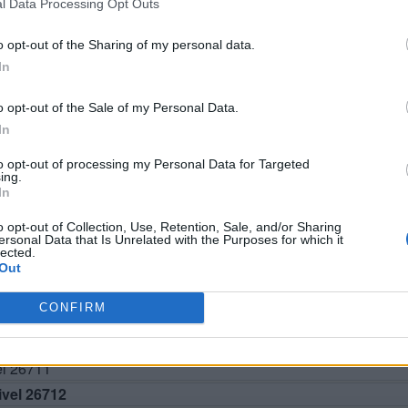
l Data Processing Opt Outs
o opt-out of the Sharing of my personal data.
In
o opt-out of the Sale of my Personal Data.
In
to opt-out of processing my Personal Data for Targeted
ing.
BUSCAR MÁS RESPUESTAS
In
o opt-out of Collection, Use, Retention, Sale, and/or Sharing
ersonal Data that Is Unrelated with the Purposes for which it
lected.
el 26707
Out
el 26708
CONFIRM
el 26709
el 26710
el 26711
vel 26712