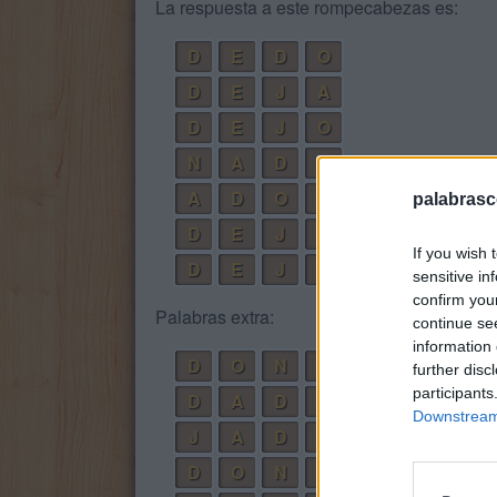
La respuesta a este rompecabezas es:
D
E
D
O
D
E
J
A
D
E
J
O
N
A
D
O
A
D
O
N
D
E
palabrasc
D
E
J
A
D
O
If you wish 
D
E
J
A
N
D
O
sensitive in
confirm you
Palabras extra:
continue se
information 
D
O
N
A
further disc
participants
D
A
D
O
Downstream 
J
A
D
E
D
O
N
E