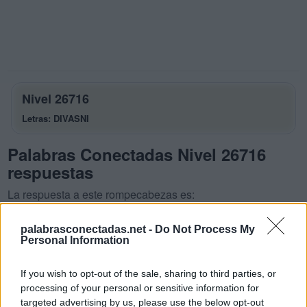
Nivel 26716
Letras: DIVASNI
Palabras Conectadas Nivel 26716
respuestas
La respuesta a este rompecabezas es:
D
I
V
A
palabrasconectadas.net -
Do Not Process My
Personal Information
S
I
D
A
V
A
I
S
If you wish to opt-out of the sale, sharing to third parties, or
processing of your personal or sensitive information for
V
I
D
A
targeted advertising by us, please use the below opt-out