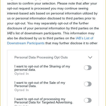
V
I
S
A
section to confirm your selection. Please note that after your
opt-out request is processed you may continue seeing
I
N
D
I
A
interest-based ads based on personal information utilized by
D
I
V
I
N
A
us or personal information disclosed to third parties prior to
your opt-out. You may separately opt-out of the further
D
I
V
I
S
A
disclosure of your personal information by third parties on the
D
I
V
I
N
A
S
IAB’s list of downstream participants. This information may
also be disclosed by us to third parties on the
IAB’s List of
Palabras extra:
Downstream Participants
that may further disclose it to other
third parties.
D
I
V
I
S
A
N
Personal Data Processing Opt Outs
D
A
I
S
I want to opt-out of the Sharing of my
personal data.
Opted In
BUSCAR MÁS
I want to opt-out of the Sale of my
RESPUESTAS
Personal Data.
Opted In
Por favor seleccione los niveles:
I want to opt-out of processing my
Personal Data for Targeted Advertising.