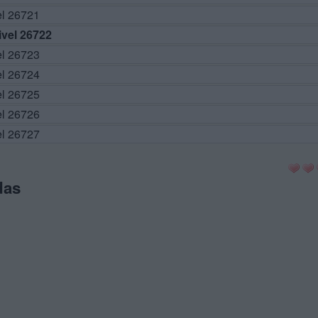
el 26721
vel 26722
el 26723
el 26724
el 26725
el 26726
el 26727
das