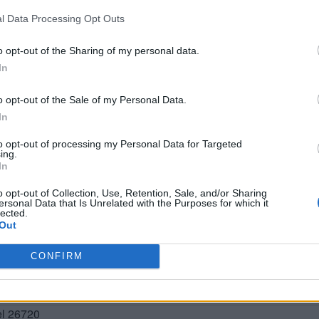
l Data Processing Opt Outs
o opt-out of the Sharing of my personal data.
In
o opt-out of the Sale of my Personal Data.
In
to opt-out of processing my Personal Data for Targeted
ing.
In
BUSCAR MÁS RESPUESTAS
o opt-out of Collection, Use, Retention, Sale, and/or Sharing
ersonal Data that Is Unrelated with the Purposes for which it
lected.
Out
el 26717
CONFIRM
el 26718
el 26719
el 26720