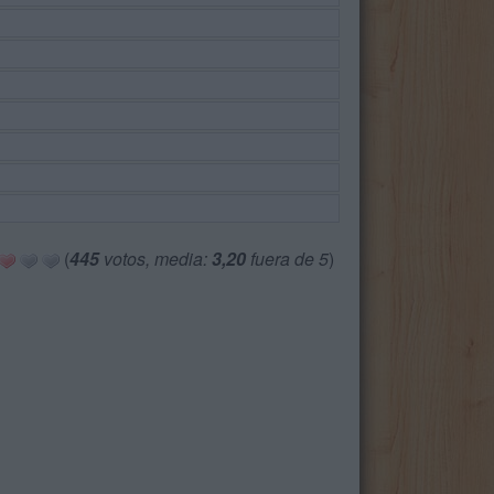
(
445
votos, media:
3,20
fuera de 5
)