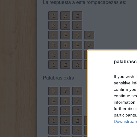
La respuesta a este rompecabezas es:
C
A
E
R
E
D
C
E
D
A
C
R
E
A
C
E
R
D
A
palabrasc
C
E
R
R
A
D
If you wish 
Palabras extra:
sensitive in
confirm you
D
A
R
continue se
E
R
A
information 
further disc
A
R
E
participants
C
A
E
R
Downstream 
C
E
R
A