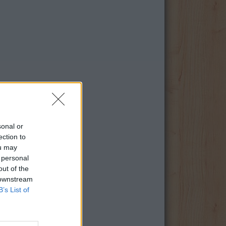
sonal or
ection to
ou may
 personal
out of the
 downstream
B’s List of