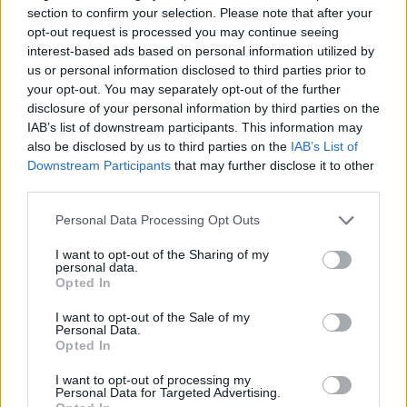
R
I
M
A
section to confirm your selection. Please note that after your
opt-out request is processed you may continue seeing
L
I
M
P
I
A
interest-based ads based on personal information utilized by
L
I
M
P
I
A
R
us or personal information disclosed to third parties prior to
your opt-out. You may separately opt-out of the further
Palabras extra:
disclosure of your personal information by third parties on the
IAB’s list of downstream participants. This information may
P
R
I
M
A
L
also be disclosed by us to third parties on the
IAB’s List of
Downstream Participants
that may further disclose it to other
P
A
L
I
third parties.
P
I
A
R
Personal Data Processing Opt Outs
L
I
A
R
I want to opt-out of the Sharing of my
personal data.
Opted In
BUSCAR MÁS
I want to opt-out of the Sale of my
RESPUESTAS
Personal Data.
Opted In
Por favor seleccione los niveles:
I want to opt-out of processing my
Personal Data for Targeted Advertising.