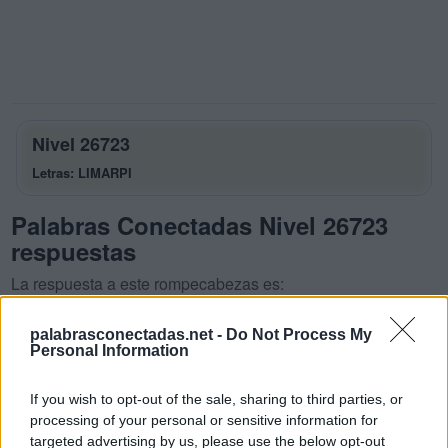
Nivel 26723
Letras: LIMARPI
Palabras Conectadas Nivel 26723
respuestas
La respuesta a este rompecabezas es:
L
I
M
A
palabrasconectadas.net -
Do Not Process My
Personal Information
L
I
R
A
M
I
R
A
If you wish to opt-out of the sale, sharing to third parties, or
processing of your personal or sensitive information for
P
I
L
A
targeted advertising by us, please use the below opt-out