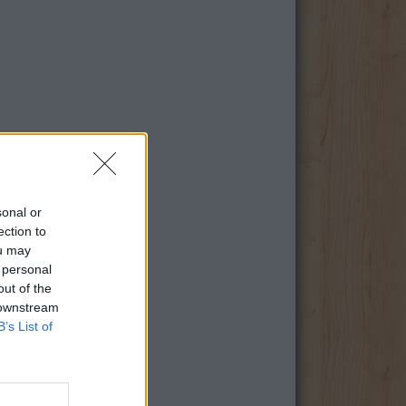
sonal or
ection to
ou may
 personal
out of the
 downstream
B’s List of