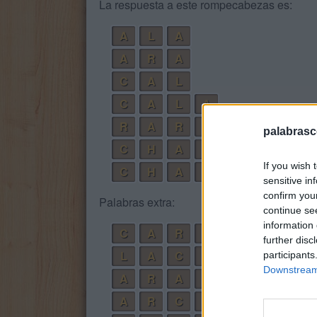
La respuesta a este rompecabezas es:
A
L
A
A
R
A
C
A
L
C
A
L
A
R
A
R
A
palabrasc
C
H
A
R
L
A
If you wish 
C
H
A
R
L
A
R
sensitive in
confirm you
Palabras extra:
continue se
information 
C
A
R
A
further disc
L
A
C
A
participants
Downstream 
A
R
A
R
A
R
C
A