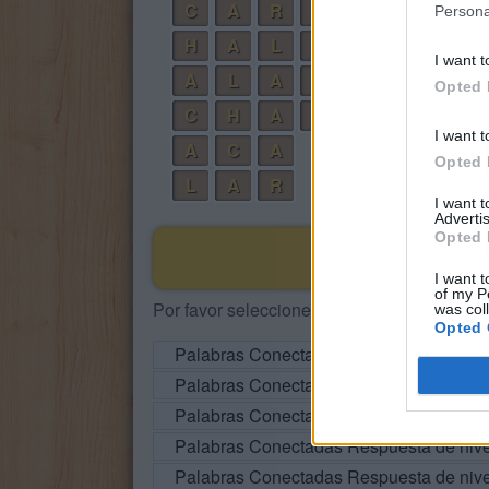
C
A
R
R
A
L
Persona
H
A
L
A
I want t
A
L
A
R
Opted 
C
H
A
L
I want t
A
C
A
Opted 
L
A
R
I want 
Advertis
Opted 
I want t
of my P
Por favor seleccione los niveles:
was col
Opted 
Palabras Conectadas Respuesta de niv
Palabras Conectadas Respuesta de niv
Palabras Conectadas Respuesta de niv
Palabras Conectadas Respuesta de niv
Palabras Conectadas Respuesta de niv