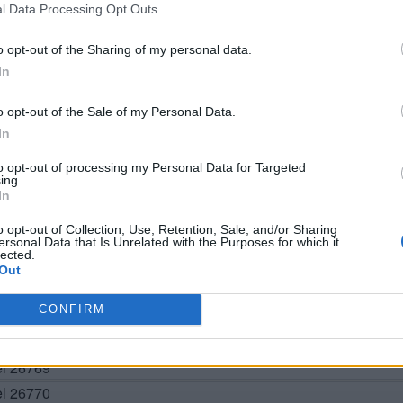
l Data Processing Opt Outs
o opt-out of the Sharing of my personal data.
In
o opt-out of the Sale of my Personal Data.
In
to opt-out of processing my Personal Data for Targeted
ing.
In
BUSCAR MÁS RESPUESTAS
o opt-out of Collection, Use, Retention, Sale, and/or Sharing
ersonal Data that Is Unrelated with the Purposes for which it
lected.
Out
el 26766
CONFIRM
el 26767
el 26768
el 26769
el 26770