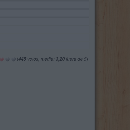
(
445
votos, media:
3,20
fuera de 5
)