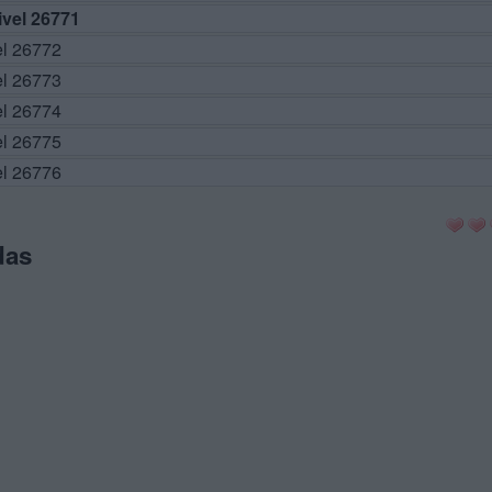
vel 26771
el 26772
el 26773
el 26774
el 26775
el 26776
das