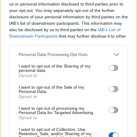
Í
N
T
I
M
O
us or personal information disclosed to third parties prior to
your opt-out. You may separately opt-out of the further
Palabras extra:
disclosure of your personal information by third parties on the
IAB’s list of downstream participants. This information may
T
Í
O
also be disclosed by us to third parties on the
IAB’s List of
Downstream Participants
that may further disclose it to other
M
I
N
O
third parties.
Personal Data Processing Opt Outs
BUSCAR MÁS
I want to opt-out of the Sharing of my
personal data.
RESPUESTAS
Opted In
Por favor seleccione los niveles:
I want to opt-out of the Sale of my
Personal Data.
Opted In
Palabras Conectadas Respuesta de nivel 26761
Palabras Conectadas Respuesta de nivel 26762
I want to opt-out of processing my
Personal Data for Targeted Advertising.
Palabras Conectadas Respuesta de nivel 26763
Opted In
Palabras Conectadas Respuesta de nivel 26764
I want to opt-out of Collection, Use,
Palabras Conectadas Respuesta de nivel 26765
Retention, Sale, and/or Sharing of my