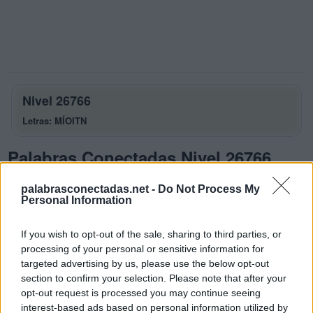
Nivel 26766
Letras: MÍOITN
Palabras Conectadas Nivel 26766
respuestas
palabrasconectadas.net -
Do Not Process My
La respuesta a este rompecabezas es:
Personal Information
M
Í
O
If you wish to opt-out of the sale, sharing to third parties, or
processing of your personal or sensitive information for
M
I
T
O
targeted advertising by us, please use the below opt-out
T
I
M
O
section to confirm your selection. Please note that after your
opt-out request is processed you may continue seeing
T
I
N
O
interest-based ads based on personal information utilized by