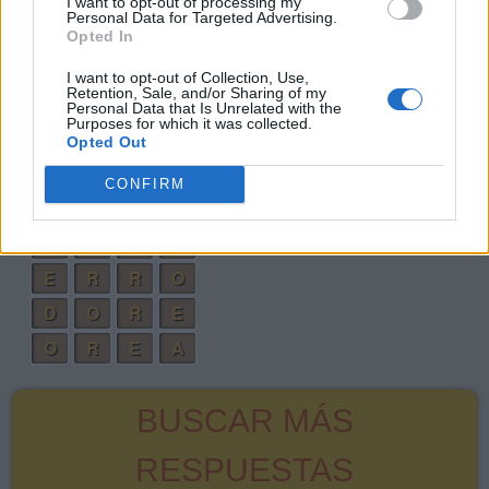
I want to opt-out of processing my
Personal Data for Targeted Advertising.
C
O
R
R
E
D
Opted In
E
R
R
A
D
O
I want to opt-out of Collection, Use,
Retention, Sale, and/or Sharing of my
A
R
D
O
Personal Data that Is Unrelated with the
Purposes for which it was collected.
C
O
R
A
Opted Out
R
O
D
A
CONFIRM
C
O
D
A
O
R
C
A
E
R
R
O
D
O
R
E
O
R
E
A
BUSCAR MÁS
RESPUESTAS