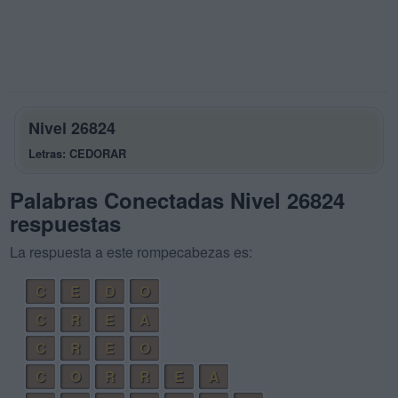
Nivel 26824
Letras: CEDORAR
Palabras Conectadas Nivel 26824
respuestas
La respuesta a este rompecabezas es:
C
E
D
O
C
R
E
A
C
R
E
O
C
O
R
R
E
A