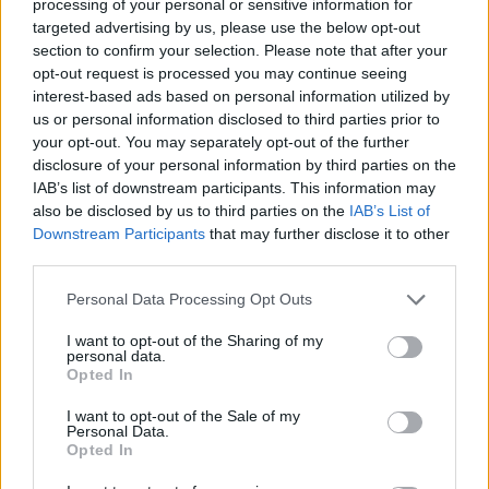
processing of your personal or sensitive information for
targeted advertising by us, please use the below opt-out
D
O
C
E
section to confirm your selection. Please note that after your
C
A
R
O
opt-out request is processed you may continue seeing
interest-based ads based on personal information utilized by
A
R
D
E
us or personal information disclosed to third parties prior to
A
R
R
E
your opt-out. You may separately opt-out of the further
disclosure of your personal information by third parties on the
A
R
C
E
IAB’s list of downstream participants. This information may
A
C
R
E
also be disclosed by us to third parties on the
IAB’s List of
Downstream Participants
that may further disclose it to other
O
R
A
R
third parties.
A
R
C
O
Personal Data Processing Opt Outs
O
C
R
E
I want to opt-out of the Sharing of my
O
R
C
E
personal data.
Opted In
C
R
E
A
D
O
R
O
D
E
A
R
I want to opt-out of the Sale of my
Personal Data.
A
C
O
R
D
E
Opted In
D
E
R
R
O
C
A