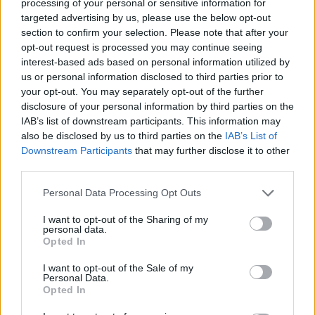
processing of your personal or sensitive information for
S
A
L
O
N
targeted advertising by us, please use the below opt-out
section to confirm your selection. Please note that after your
Palabras extra:
opt-out request is processed you may continue seeing
interest-based ads based on personal information utilized by
S
O
N
us or personal information disclosed to third parties prior to
L
O
S
your opt-out. You may separately opt-out of the further
disclosure of your personal information by third parties on the
N
O
S
IAB’s list of downstream participants. This information may
O
S
A
also be disclosed by us to third parties on the
IAB’s List of
Downstream Participants
that may further disclose it to other
O
L
A
third parties.
N
A
O
Personal Data Processing Opt Outs
L
O
A
I want to opt-out of the Sharing of my
A
S
O
personal data.
Opted In
BUSCAR MÁS
I want to opt-out of the Sale of my
Personal Data.
Opted In
RESPUESTAS