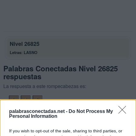
Nivel 26825
Letras: LASNO
Palabras Conectadas Nivel 26825
respuestas
La respuesta a este rompecabezas es:
L
A
S
S
A
L
palabrasconectadas.net -
Do Not Process My
Personal Information
S
A
N
S
O
L
If you wish to opt-out of the sale, sharing to third parties, or