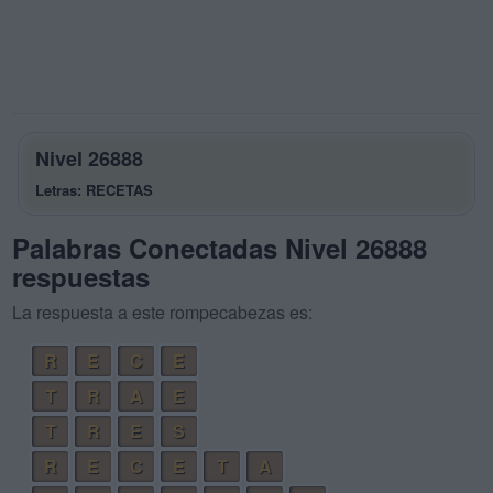
Nivel 26888
Letras: RECETAS
Palabras Conectadas Nivel 26888
respuestas
La respuesta a este rompecabezas es:
R
E
C
E
T
R
A
E
T
R
E
S
R
E
C
E
T
A