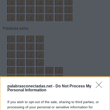
R
E
C
E
T
A
S
R
E
S
C
A
T
E
S
E
C
R
E
T
A
Palabras extra:
T
R
A
S
C
R
E
E
C
R
E
A
S
E
C
A
C
A
E
R
S
E
C
A
E
R
T
E
C
E
S
A
R
E
palabrasconectadas.net -
Do Not Process My
Personal Information
C
A
E
S
C
E
S
E
If you wish to opt-out of the sale, sharing to third parties, or
processing of your personal or sensitive information for
C
E
S
A