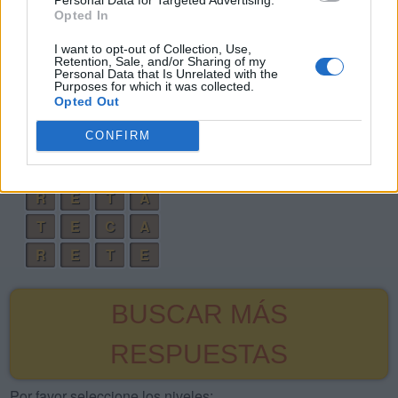
Opted In
C
R
E
A
S
E
I want to opt-out of Collection, Use,
E
R
E
C
T
A
Retention, Sale, and/or Sharing of my
Personal Data that Is Unrelated with the
C
R
E
A
S
T
E
Purposes for which it was collected.
Opted Out
E
R
E
C
T
A
S
CONFIRM
S
E
R
A
C
A
T
E
R
E
T
A
T
E
C
A
R
E
T
E
BUSCAR MÁS
RESPUESTAS
Por favor seleccione los niveles: