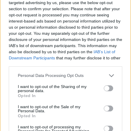
targeted advertising by us, please use the below opt-out
C
A
E
R
section to confirm your selection. Please note that after your
opt-out request is processed you may continue seeing
C
E
R
A
interest-based ads based on personal information utilized by
S
E
T
A
us or personal information disclosed to third parties prior to
your opt-out. You may separately opt-out of the further
C
A
S
E
disclosure of your personal information by third parties on the
E
R
E
S
IAB’s list of downstream participants. This information may
also be disclosed by us to third parties on the
IAB’s List of
E
R
A
S
Downstream Participants
that may further disclose it to other
third parties.
A
R
C
E
A
C
R
E
Personal Data Processing Opt Outs
E
S
T
A
I want to opt-out of the Sharing of my
personal data.
E
S
T
E
Opted In
A
R
T
E
I want to opt-out of the Sale of my
Personal Data.
A
R
E
S
Opted In
C
A
S
E
T
E
I want to opt-out of processing my
C
R
E
S
T
A
Personal Data for Targeted Advertising.