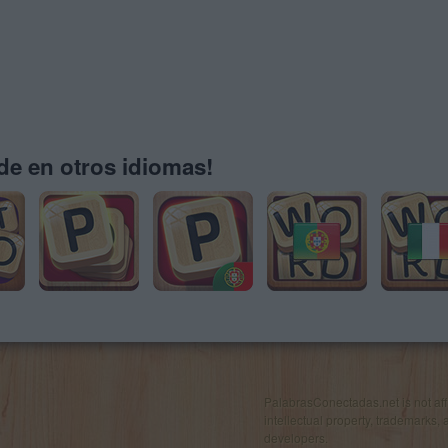
e en otros idiomas!
PalabrasConectadas.net is not affil
intellectual property, trademarks, 
developers.