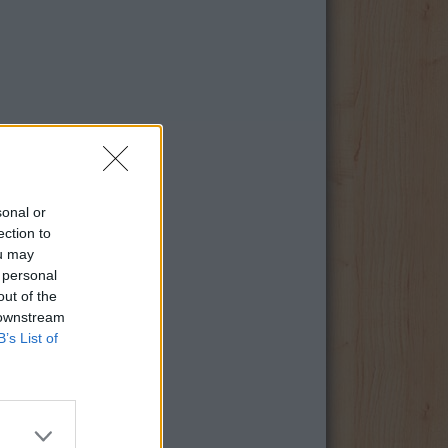
sonal or
ection to
ou may
 personal
out of the
 downstream
B’s List of