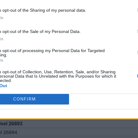
o opt-out of the Sharing of my personal data.
In
o opt-out of the Sale of my Personal Data.
In
to opt-out of processing my Personal Data for Targeted
BUSCAR MÁS RESPUESTAS
ing.
In
o opt-out of Collection, Use, Retention, Sale, and/or Sharing
ersonal Data that Is Unrelated with the Purposes for which it
el 26888
lected.
Out
el 26889
el 26890
CONFIRM
el 26891
el 26892
vel 26893
el 26894