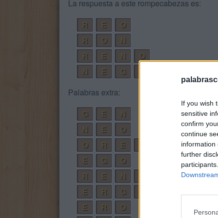
La respuesta a este rompecabezas es:
R
E
O
R
O
N
R
E
N
O
N
E
G
R
O
palabrasc
Palabras extra:
If you wish 
G
E
N
sensitive in
confirm you
N
E
O
continue se
O
R
E
N
information 
further disc
E
G
O
participants
R
E
N
G
O
Downstream 
E
R
G
O
E
R
O
Persona