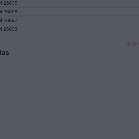
el 26895
el 26896
el 26897
el 26898
das