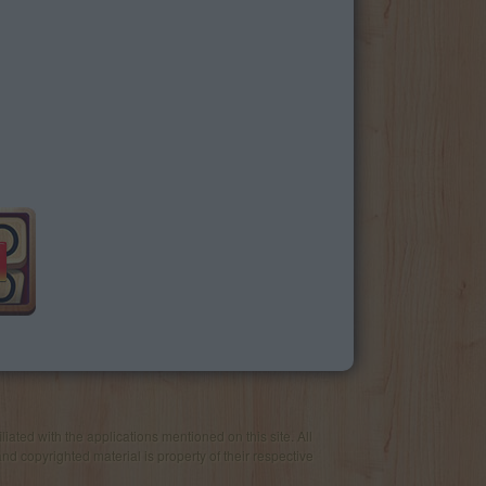
iated with the applications mentioned on this site. All
and copyrighted material is property of their respective