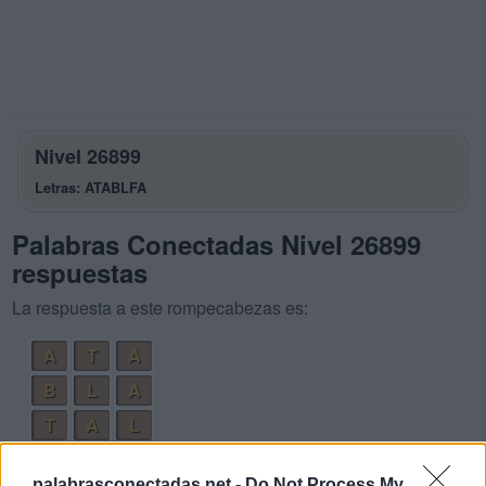
Nivel 26899
Letras: ATABLFA
Palabras Conectadas Nivel 26899
respuestas
La respuesta a este rompecabezas es:
A
T
A
B
L
A
T
A
L
B
A
L
A
palabrasconectadas.net -
Do Not Process My