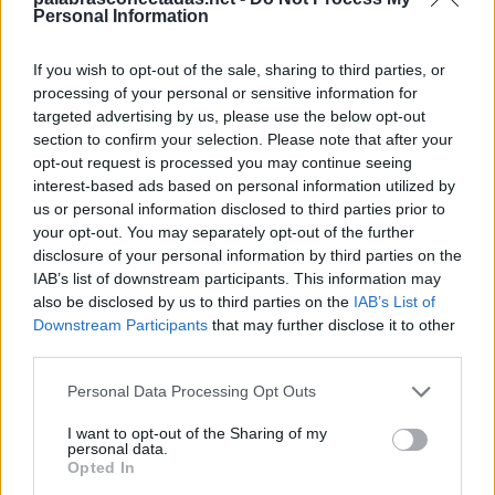
T
A
L
A
Personal Information
F
A
L
T
A
If you wish to opt-out of the sale, sharing to third parties, or
F
A
T
A
L
processing of your personal or sensitive information for
F
A
L
T
A
B
A
targeted advertising by us, please use the below opt-out
section to confirm your selection. Please note that after your
Palabras extra:
opt-out request is processed you may continue seeing
interest-based ads based on personal information utilized by
A
L
A
us or personal information disclosed to third parties prior to
your opt-out. You may separately opt-out of the further
L
A
T
A
disclosure of your personal information by third parties on the
B
A
T
A
IAB’s list of downstream participants. This information may
also be disclosed by us to third parties on the
IAB’s List of
A
L
T
A
Downstream Participants
that may further disclose it to other
third parties.
A
L
F
A
A
L
B
A
Personal Data Processing Opt Outs
T
A
B
L
A
I want to opt-out of the Sharing of my
personal data.
A
L
A
B
A
Opted In
B
A
L
T
A