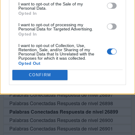
I want to opt-out of the Sale of my
Personal Data.
T
A
B
A
Opted In
I want to opt-out of processing my
BUSCAR MÁS
Personal Data for Targeted Advertising.
Opted In
RESPUESTAS
I want to opt-out of Collection, Use,
Retention, Sale, and/or Sharing of my
Personal Data that Is Unrelated with the
Por favor seleccione los niveles:
Purposes for which it was collected.
Opted Out
Palabras Conectadas Respuesta de nivel 26894
CONFIRM
Palabras Conectadas Respuesta de nivel 26895
Palabras Conectadas Respuesta de nivel 26896
Palabras Conectadas Respuesta de nivel 26897
Palabras Conectadas Respuesta de nivel 26898
Palabras Conectadas Respuesta de nivel 26899
Palabras Conectadas Respuesta de nivel 26900
Palabras Conectadas Respuesta de nivel 26901