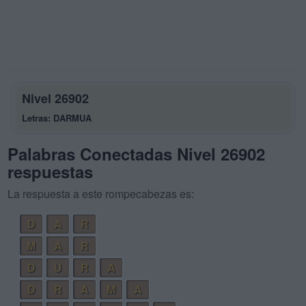
Nivel 26902
Letras: DARMUA
Palabras Conectadas Nivel 26902
respuestas
La respuesta a este rompecabezas es:
D
A
R
M
A
R
D
U
R
A
D
R
A
M
A