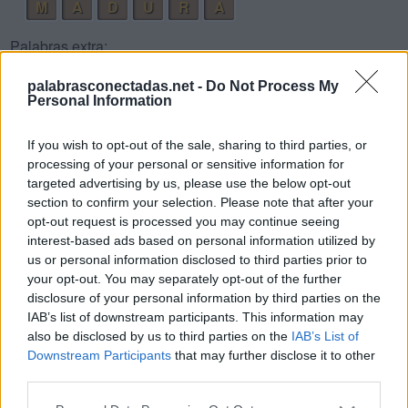
M
A
D
U
R
A
Palabras extra:
A
R
A
palabrasconectadas.net -
Do Not Process My
Personal Information
A
M
A
M
U
D
A
If you wish to opt-out of the sale, sharing to third parties, or
processing of your personal or sensitive information for
R
U
D
A
targeted advertising by us, please use the below opt-out
D
A
M
A
section to confirm your selection. Please note that after your
opt-out request is processed you may continue seeing
R
A
M
A
interest-based ads based on personal information utilized by
M
U
D
A
R
us or personal information disclosed to third parties prior to
your opt-out. You may separately opt-out of the further
D
U
M
A
disclosure of your personal information by third parties on the
A
U
R
A
IAB’s list of downstream participants. This information may
also be disclosed by us to third parties on the
IAB’s List of
A
R
D
A
Downstream Participants
that may further disclose it to other
third parties.
A
R
M
A
A
M
A
R