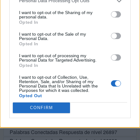
Personal Data Processing Opt Outs
A
R
D
U
A
I want to opt-out of the Sharing of my
personal data.
M
U
D
A
R
A
Opted In
M
A
U
R
A
I want to opt-out of the Sale of my
Personal Data.
M
U
R
A
D
Opted In
R
A
D
A
I want to opt-out of processing my
A
D
R
A
Personal Data for Targeted Advertising.
Opted In
M
U
R
A
I want to opt-out of Collection, Use,
Retention, Sale, and/or Sharing of my
Personal Data that Is Unrelated with the
BUSCAR MÁS
Purposes for which it was collected.
Opted Out
RESPUESTAS
CONFIRM
Por favor seleccione los niveles:
Palabras Conectadas Respuesta de nivel 26897