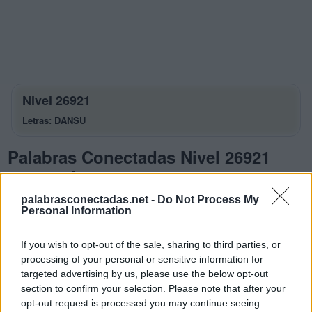
Nivel 26921
Letras: DANSU
Palabras Conectadas Nivel 26921
respuestas
La respuesta a este rompecabezas es:
palabrasconectadas.net -
Do Not Process My
Personal Information
D
A
N
If you wish to opt-out of the sale, sharing to third parties, or
D
A
S
processing of your personal or sensitive information for
S
A
N
targeted advertising by us, please use the below opt-out
section to confirm your selection. Please note that after your
U
N
A
opt-out request is processed you may continue seeing