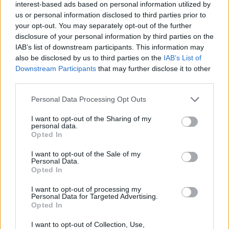
S
U
D
A
N
interest-based ads based on personal information utilized by
us or personal information disclosed to third parties prior to
Palabras extra:
your opt-out. You may separately opt-out of the further
disclosure of your personal information by third parties on the
U
S
A
IAB’s list of downstream participants. This information may
also be disclosed by us to third parties on the
IAB’s List of
A
U
N
Downstream Participants
that may further disclose it to other
third parties.
A
D
N
Personal Data Processing Opt Outs
BUSCAR MÁS
I want to opt-out of the Sharing of my
personal data.
RESPUESTAS
Opted In
I want to opt-out of the Sale of my
Por favor seleccione los niveles:
Personal Data.
Opted In
Palabras Conectadas Respuesta de nivel 26916
I want to opt-out of processing my
Palabras Conectadas Respuesta de nivel 26917
Personal Data for Targeted Advertising.
Opted In
Palabras Conectadas Respuesta de nivel 26918
I want to opt-out of Collection, Use,
Palabras Conectadas Respuesta de nivel 26919