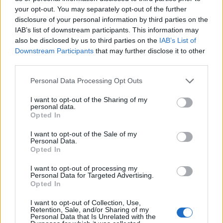
Palabras extra:
your opt-out. You may separately opt-out of the further
disclosure of your personal information by third parties on the
H
E
B
R
A
IAB’s list of downstream participants. This information may
also be disclosed by us to third parties on the
IAB’s List of
R
E
A
Downstream Participants
that may further disclose it to other
third parties.
BUSCAR MÁS
Personal Data Processing Opt Outs
RESPUESTAS
I want to opt-out of the Sharing of my
personal data.
Opted In
Por favor seleccione los niveles:
I want to opt-out of the Sale of my
Personal Data.
Palabras Conectadas Respuesta de nivel 26912
Opted In
Palabras Conectadas Respuesta de nivel 26913
I want to opt-out of processing my
Palabras Conectadas Respuesta de nivel 26914
Personal Data for Targeted Advertising.
Opted In
Palabras Conectadas Respuesta de nivel 26915
Palabras Conectadas Respuesta de nivel 26916
I want to opt-out of Collection, Use,
Retention, Sale, and/or Sharing of my
Palabras Conectadas Respuesta de nivel 26917
Personal Data that Is Unrelated with the