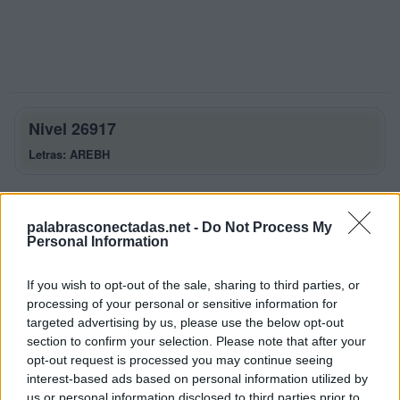
Nivel 26917
Letras: AREBH
Palabras Conectadas Nivel 26917
respuestas
palabrasconectadas.net -
Do Not Process My
Personal Information
La respuesta a este rompecabezas es:
If you wish to opt-out of the sale, sharing to third parties, or
A
R
E
processing of your personal or sensitive information for
B
A
R
targeted advertising by us, please use the below opt-out
section to confirm your selection. Please note that after your
E
R
A
opt-out request is processed you may continue seeing
H
A
B
E
R
interest-based ads based on personal information utilized by
us or personal information disclosed to third parties prior to