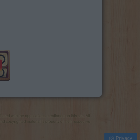
iated with the applications mentioned on this site. All
and copyrighted material is property of their respective
Privacy