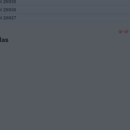
el 26935
el 26936
el 26937
das