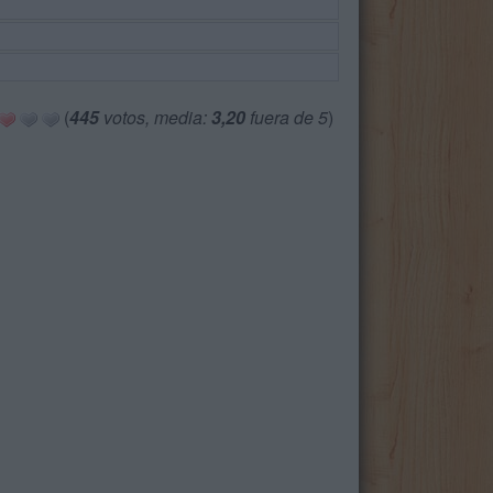
(
445
votos, media:
3,20
fuera de 5
)