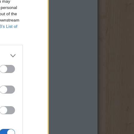
ou may
 personal
out of the
 downstream
B’s List of