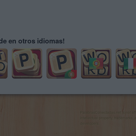
e en otros idiomas!
PalabrasConectadas.net is not affil
intellectual property, trademarks, 
developers.