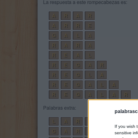
La respuesta a este rompecabezas es:
A
R
A
R
A
R
R
E
G
A
L
A
R
A
R
A
R
E
A
L
R
E
G
A
R
R
E
G
L
A
R
E
G
A
L
A
R
E
G
A
L
A
R
Palabras extra:
palabrasc
L
A
R
G
A
If you wish 
G
A
R
R
A
sensitive in