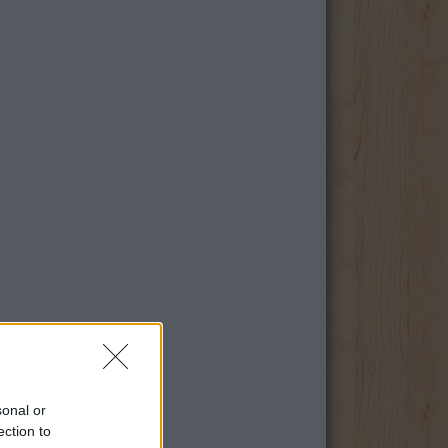
sonal or
ection to