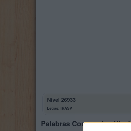
Nivel 26933
Letras: IRASV
Palabras Conectadas Nivel