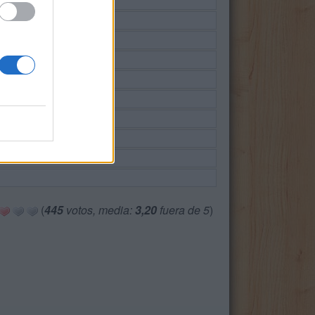
(
445
votos, media:
3,20
fuera de 5
)