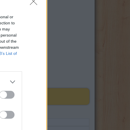
sonal or
ection to
ou may
 personal
out of the
 downstream
B’s List of