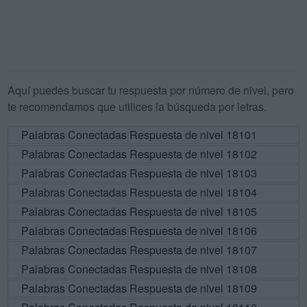
Aquí puedes buscar tu respuesta por número de nivel, pero
te recomendamos que utilices la búsqueda por letras.
Palabras Conectadas Respuesta de nivel 18101
Palabras Conectadas Respuesta de nivel 18102
Palabras Conectadas Respuesta de nivel 18103
Palabras Conectadas Respuesta de nivel 18104
Palabras Conectadas Respuesta de nivel 18105
Palabras Conectadas Respuesta de nivel 18106
Palabras Conectadas Respuesta de nivel 18107
Palabras Conectadas Respuesta de nivel 18108
Palabras Conectadas Respuesta de nivel 18109