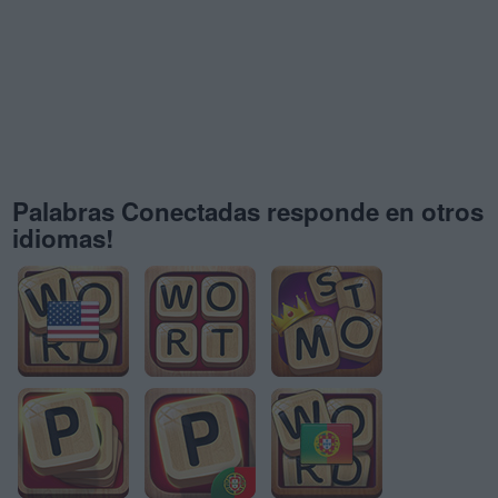
Palabras Conectadas responde en otros
idiomas!