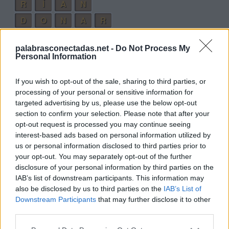
R
Í
A
N
D
O
N
A
R
P
O
D
R
Í
A
palabrasconectadas.net -
Do Not Process My
P
O
D
R
Í
A
N
Personal Information
Palabras extra:
If you wish to opt-out of the sale, sharing to third parties, or
processing of your personal or sensitive information for
P
A
R
O
targeted advertising by us, please use the below opt-out
R
O
D
A
section to confirm your selection. Please note that after your
opt-out request is processed you may continue seeing
P
O
D
A
interest-based ads based on personal information utilized by
P
A
R
D
O
us or personal information disclosed to third parties prior to
your opt-out. You may separately opt-out of the further
P
O
D
A
R
disclosure of your personal information by third parties on the
P
O
N
D
R
Í
A
IAB’s list of downstream participants. This information may
also be disclosed by us to third parties on the
IAB’s List of
D
R
O
N
Downstream Participants
that may further disclose it to other
third parties.
A
N
D
O
A
R
D
O