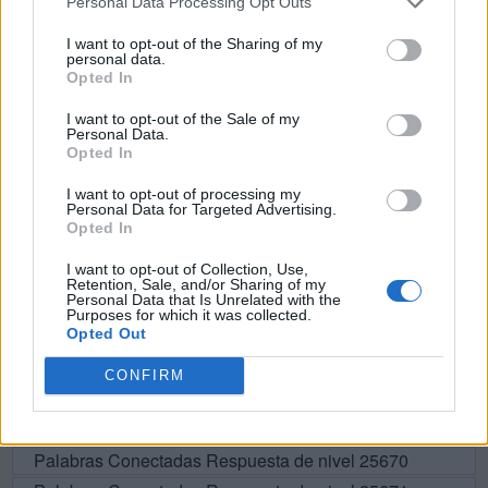
Personal Data Processing Opt Outs
O
N
D
A
I want to opt-out of the Sharing of my
personal data.
O
Í
D
A
Opted In
O
R
A
N
I want to opt-out of the Sale of my
Personal Data.
R
O
N
D
A
Opted In
P
R
A
D
O
I want to opt-out of processing my
P
A
N
D
O
Personal Data for Targeted Advertising.
Opted In
D
O
R
A
N
I want to opt-out of Collection, Use,
Retention, Sale, and/or Sharing of my
Personal Data that Is Unrelated with the
BUSCAR MÁS
Purposes for which it was collected.
Opted Out
RESPUESTAS
CONFIRM
Por favor seleccione los niveles:
Palabras Conectadas Respuesta de nivel 25670