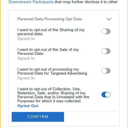
Downstream Participants
that may further disclose it to other
third parties.
A
R
I
A
I
Z
A
R
Personal Data Processing Opt Outs
A
Z
A
R
I want to opt-out of the Sharing of my
personal data.
A
R
C
A
Opted In
A
R
A
N
I want to opt-out of the Sale of my
Personal Data.
I
N
C
A
Opted In
N
A
R
I
Z
I want to opt-out of processing my
C
A
Z
A
R
Personal Data for Targeted Advertising.
Opted In
C
A
R
I
A
I want to opt-out of Collection, Use,
C
A
R
I
Z
Retention, Sale, and/or Sharing of my
Personal Data that Is Unrelated with the
A
R
I
C
A
Purposes for which it was collected.
Opted Out
BUSCAR MÁS
CONFIRM