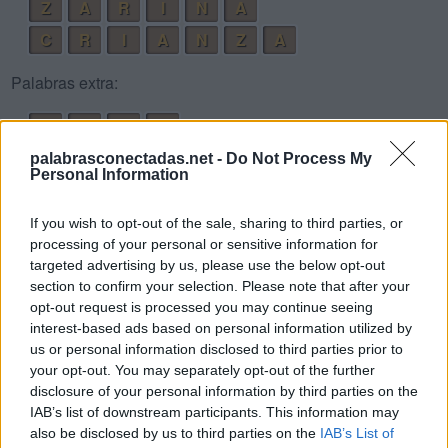
Z
A
R
I
N
A
C
R
I
A
N
Z
A
Palabras extra:
C
R
I
N
C
A
R
A
palabrasconectadas.net -
Do Not Process My
Personal Information
R
A
Z
A
C
A
Z
A
N
If you wish to opt-out of the sale, sharing to third parties, or
processing of your personal or sensitive information for
C
I
A
R
A
targeted advertising by us, please use the below opt-out
R
A
N
C
I
A
section to confirm your selection. Please note that after your
opt-out request is processed you may continue seeing
C
A
Z
A
interest-based ads based on personal information utilized by
R
A
N
A
us or personal information disclosed to third parties prior to
your opt-out. You may separately opt-out of the further
Z
I
N
C
disclosure of your personal information by third parties on the
R
I
Z
A
IAB’s list of downstream participants. This information may
also be disclosed by us to third parties on the
IAB’s List of
N
A
Z
I