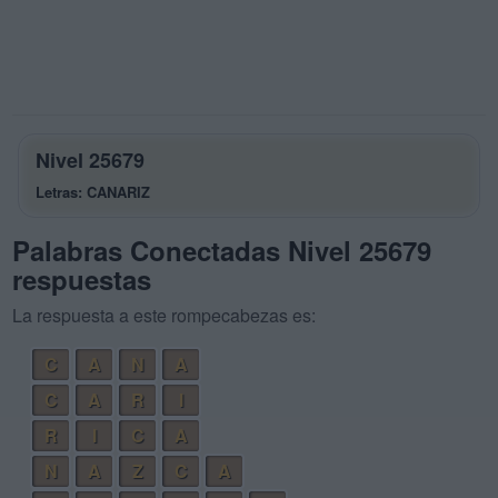
Nivel 25679
Letras: CANARIZ
Palabras Conectadas Nivel 25679
respuestas
La respuesta a este rompecabezas es:
C
A
N
A
C
A
R
I
R
I
C
A
N
A
Z
C
A