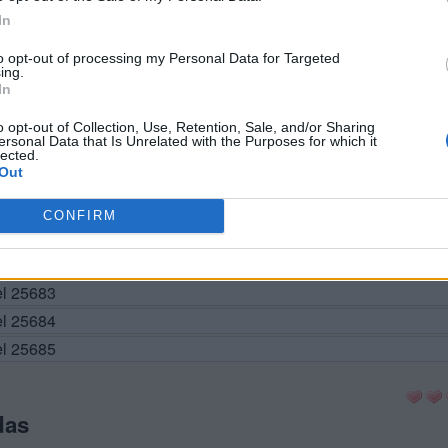
In
to opt-out of processing my Personal Data for Targeted
el 25675
ing.
In
el 25676
el 25677
o opt-out of Collection, Use, Retention, Sale, and/or Sharing
ersonal Data that Is Unrelated with the Purposes for which it
el 25678
lected.
Out
el 25679
vel 25680
CONFIRM
el 25681
el 25682
el 25683
el 25684
el 25685
das