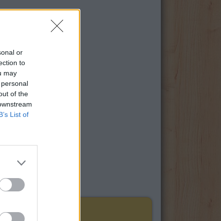
sonal or
ection to
ou may
 personal
out of the
 downstream
B’s List of