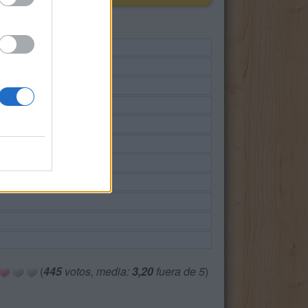
(
445
votos, media:
3,20
fuera de 5
)