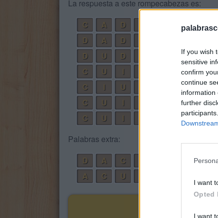
La respuesta a este rompecabezas es:
C
A
D
A
palabrasc
D
A
D
A
If you wish 
D
U
D
A
sensitive in
C
U
I
D
A
confirm you
continue se
C
I
U
D
A
D
information 
C
U
I
D
A
D
further disc
participants
C
U
I
D
A
D
A
Downstream 
Palabras extra:
D
A
C
I
A
Persona
A
C
U
D
A
I want t
Opted 
I want t