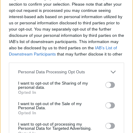
S
E
R
A
section to confirm your selection. Please note that after your
opt-out request is processed you may continue seeing
Palabras extra:
interest-based ads based on personal information utilized by
us or personal information disclosed to third parties prior to
R
E
S
your opt-out. You may separately opt-out of the further
disclosure of your personal information by third parties on the
R
E
A
IAB’s list of downstream participants. This information may
E
R
A
S
also be disclosed by us to third parties on the
IAB’s List of
Downstream Participants
that may further disclose it to other
E
S
A
third parties.
E
R
A
Personal Data Processing Opt Outs
A
R
E
I want to opt-out of the Sharing of my
personal data.
Opted In
BUSCAR MÁS
I want to opt-out of the Sale of my
RESPUESTAS
Personal Data.
Opted In
Por favor seleccione los niveles:
I want to opt-out of processing my
Personal Data for Targeted Advertising.