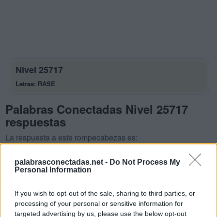
Nivel 25717
Letras: RASE
Palabras Conectadas Nivel 25717
respuestas
La respuesta a este rompecabezas es:
R
A
S
palabrasconectadas.net -
Do Not Process My
Personal Information
S
E
A
S
E
R
If you wish to opt-out of the sale, sharing to third parties, or
processing of your personal or sensitive information for
A
R
E
S
targeted advertising by us, please use the below opt-out