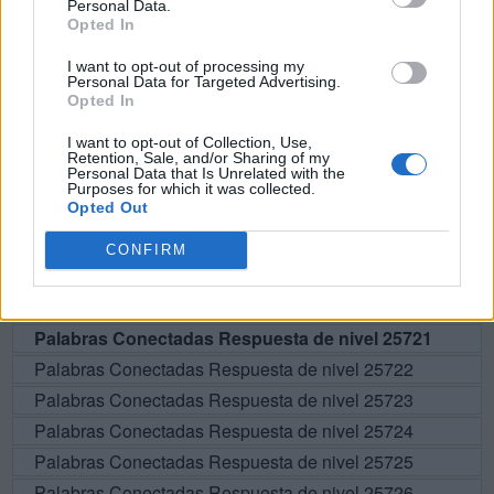
Personal Data.
Opted In
BUSCAR MÁS
I want to opt-out of processing my
RESPUESTAS
Personal Data for Targeted Advertising.
Opted In
Por favor seleccione los niveles:
I want to opt-out of Collection, Use,
Retention, Sale, and/or Sharing of my
Personal Data that Is Unrelated with the
Palabras Conectadas Respuesta de nivel 25716
Purposes for which it was collected.
Opted Out
Palabras Conectadas Respuesta de nivel 25717
Palabras Conectadas Respuesta de nivel 25718
CONFIRM
Palabras Conectadas Respuesta de nivel 25719
Palabras Conectadas Respuesta de nivel 25720
Palabras Conectadas Respuesta de nivel 25721
Palabras Conectadas Respuesta de nivel 25722
Palabras Conectadas Respuesta de nivel 25723
Palabras Conectadas Respuesta de nivel 25724
Palabras Conectadas Respuesta de nivel 25725
Palabras Conectadas Respuesta de nivel 25726