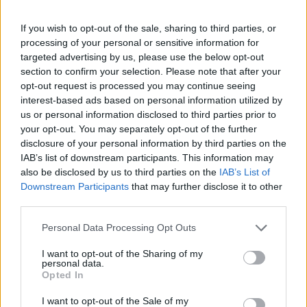
C
H
O
C
A
N
If you wish to opt-out of the sale, sharing to third parties, or
Palabras extra:
processing of your personal or sensitive information for
targeted advertising by us, please use the below opt-out
N
A
O
section to confirm your selection. Please note that after your
C
O
N
opt-out request is processed you may continue seeing
interest-based ads based on personal information utilized by
O
C
A
us or personal information disclosed to third parties prior to
N
A
C
O
your opt-out. You may separately opt-out of the further
disclosure of your personal information by third parties on the
C
O
C
A
IAB’s list of downstream participants. This information may
also be disclosed by us to third parties on the
IAB’s List of
C
A
C
H
O
Downstream Participants
that may further disclose it to other
C
O
N
C
H
A
third parties.
C
H
A
C
O
Personal Data Processing Opt Outs
C
O
C
H
A
I want to opt-out of the Sharing of my
A
N
C
H
O
personal data.
Opted In
C
H
A
N
C
O
I want to opt-out of the Sale of my