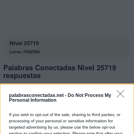
Nivel 25719
Letras: FANZINA
Palabras Conectadas Nivel 25719
respuestas
La respuesta a este rompecabezas es:
palabrasconectadas.net -
Do Not Process My
F
A
N
Personal Information
F
A
Z
If you wish to opt-out of the sale, sharing to third parties, or
F
I
N
processing of your personal or sensitive information for
N
A
N
A
targeted advertising by us, please use the below opt-out
section to confirm your selection. Please note that after your