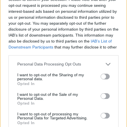
N
I
N
F
A
opt-out request is processed you may continue seeing
F
I
A
N
Z
A
interest-based ads based on personal information utilized by
us or personal information disclosed to third parties prior to
F
I
N
A
N
Z
A
your opt-out. You may separately opt-out of the further
disclosure of your personal information by third parties on the
Palabras extra:
IAB’s list of downstream participants. This information may
also be disclosed by us to third parties on the
IAB’s List of
I
Z
A
Downstream Participants
that may further disclose it to other
third parties.
F
I
N
A
N
A
Z
I
Personal Data Processing Opt Outs
I want to opt-out of the Sharing of my
personal data.
BUSCAR MÁS
Opted In
RESPUESTAS
I want to opt-out of the Sale of my
Personal Data.
Opted In
Por favor seleccione los niveles:
I want to opt-out of processing my
Personal Data for Targeted Advertising.
Palabras Conectadas Respuesta de nivel 25714
Opted In