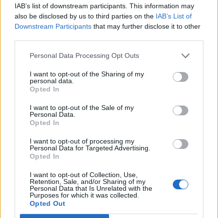
IAB’s list of downstream participants. This information may
M
U
E
R
A
also be disclosed by us to third parties on the
IAB’s List of
Downstream Participants
that may further disclose it to other
R
E
U
M
A
third parties.
M
U
E
R
D
A
Personal Data Processing Opt Outs
D
U
M
A
I want to opt-out of the Sharing of my
M
U
R
A
personal data.
Opted In
R
E
M
A
A
R
D
E
I want to opt-out of the Sale of my
Personal Data.
A
R
M
E
Opted In
U
R
E
A
I want to opt-out of processing my
Personal Data for Targeted Advertising.
M
A
D
R
E
Opted In
R
U
E
D
A
I want to opt-out of Collection, Use,
Retention, Sale, and/or Sharing of my
M
U
D
A
R
Personal Data that Is Unrelated with the
Purposes for which it was collected.
M
E
R
M
A
Opted Out
M
U
R
A
D