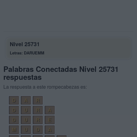
Nivel 25731
Letras: DARUEMM
Palabras Conectadas Nivel 25731
respuestas
La respuesta a este rompecabezas es:
D
A
R
D
U
R
A
D
U
R
E
M
U
D
A