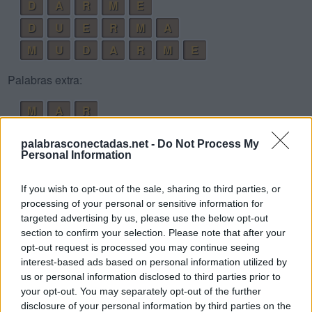
D
A
R
M
E
D
U
E
R
M
A
M
U
D
A
R
M
E
Palabras extra:
M
A
R
R
E
D
palabrasconectadas.net -
Do Not Process My
R
E
A
Personal Information
E
R
A
If you wish to opt-out of the sale, sharing to third parties, or
A
M
E
processing of your personal or sensitive information for
targeted advertising by us, please use the below opt-out
A
R
E
section to confirm your selection. Please note that after your
M
E
R
A
opt-out request is processed you may continue seeing
interest-based ads based on personal information utilized by
R
U
D
A
us or personal information disclosed to third parties prior to
M
U
D
E
your opt-out. You may separately opt-out of the further
disclosure of your personal information by third parties on the
D
A
M
E