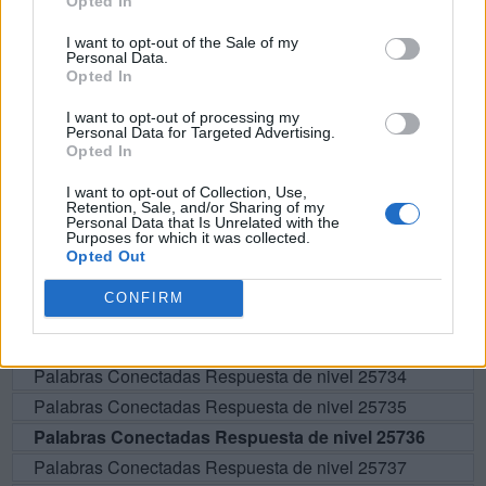
Opted In
A
N
G
R
A
I want to opt-out of the Sale of my
Personal Data.
A
R
A
Ñ
E
Opted In
I want to opt-out of processing my
BUSCAR MÁS
Personal Data for Targeted Advertising.
Opted In
RESPUESTAS
I want to opt-out of Collection, Use,
Retention, Sale, and/or Sharing of my
Personal Data that Is Unrelated with the
Por favor seleccione los niveles:
Purposes for which it was collected.
Opted Out
Palabras Conectadas Respuesta de nivel 25731
CONFIRM
Palabras Conectadas Respuesta de nivel 25732
Palabras Conectadas Respuesta de nivel 25733
Palabras Conectadas Respuesta de nivel 25734
Palabras Conectadas Respuesta de nivel 25735
Palabras Conectadas Respuesta de nivel 25736
Palabras Conectadas Respuesta de nivel 25737