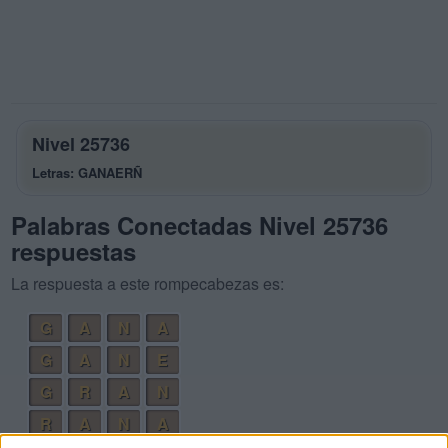
Nivel 25736
Letras: GANAERÑ
Palabras Conectadas Nivel 25736
respuestas
La respuesta a este rompecabezas es:
G
A
N
A
G
A
N
E
G
R
A
N
R
A
N
A