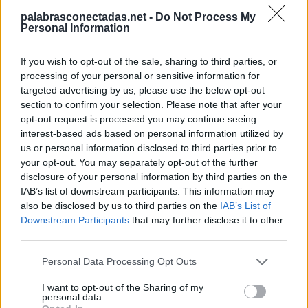
R
A
Ñ
A
palabrasconectadas.net -
Do Not Process My
N
E
G
R
A
Personal Information
N
E
G
A
R
A
If you wish to opt-out of the sale, sharing to third parties, or
E
N
G
A
Ñ
A
R
processing of your personal or sensitive information for
targeted advertising by us, please use the below opt-out
Palabras extra:
section to confirm your selection. Please note that after your
opt-out request is processed you may continue seeing
E
R
A
N
interest-based ads based on personal information utilized by
us or personal information disclosed to third parties prior to
A
R
A
N
your opt-out. You may separately opt-out of the further
G
A
N
A
R
disclosure of your personal information by third parties on the
IAB’s list of downstream participants. This information may
N
E
G
A
R
also be disclosed by us to third parties on the
IAB’s List of
G
R
A
N
A
Downstream Participants
that may further disclose it to other
third parties.
A
R
E
N
G
A
E
N
G
A
Ñ
A
Personal Data Processing Opt Outs
R
E
N
G
A
I want to opt-out of the Sharing of my
personal data.
A
R
E
N
A