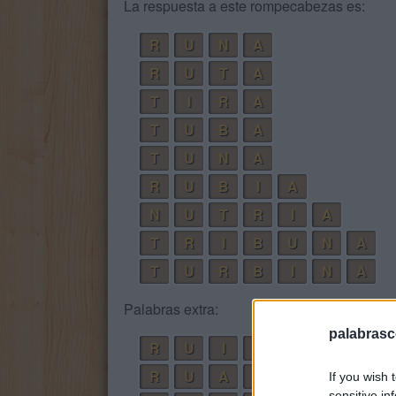
La respuesta a este rompecabezas es:
R
U
N
A
R
U
T
A
T
I
R
A
T
U
B
A
T
U
N
A
R
U
B
I
A
N
U
T
R
I
A
T
R
I
B
U
N
A
T
U
R
B
I
N
A
Palabras extra:
palabrasc
R
U
I
N
R
U
A
N
If you wish 
sensitive in