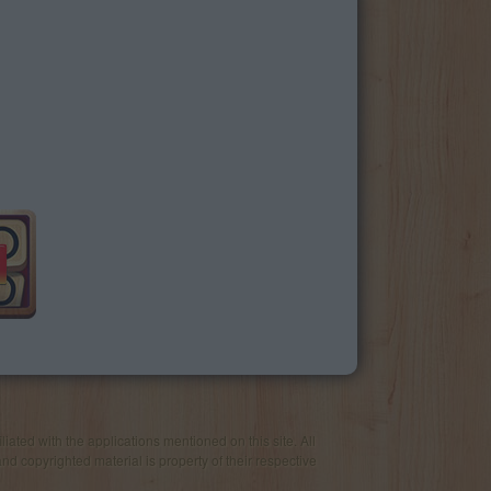
iated with the applications mentioned on this site. All
and copyrighted material is property of their respective