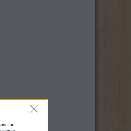
sonal or
ection to