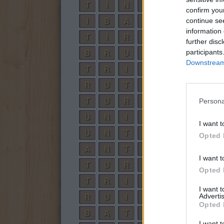
T
I
N
A
confirm you
I
B
A
N
continue se
information 
T
I
R
A
N
further disc
B
R
U
T
A
participants
Downstream 
T
R
I
N
A
R
U
T
I
N
A
T
U
R
B
I
A
Persona
U
N
I
R
I want t
U
N
T
A
Opted 
A
N
T
I
I want t
T
U
R
B
A
Opted 
T
R
I
B
U
I want 
R
U
I
N
A
Advertis
Opted 
B
A
T
I
R
I want t