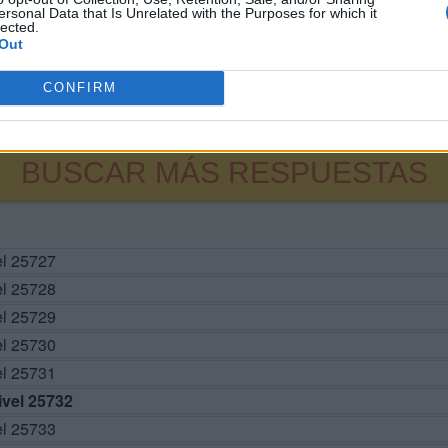
ersonal Data that Is Unrelated with the Purposes for which it
lected.
Out
CONFIRM
BUSCAR MÁS RESPUESTAS
el 25727
el 25728
el 25729
el 25730
el 25731
vel 25732
el 25733