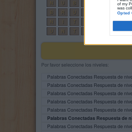
N
U
B
I
A
of my P
was col
B
R
U
N
A
Opted 
N
I
T
R
A
U
N
T
A
R
Por favor seleccione los niveles:
Palabras Conectadas Respuesta de niv
Palabras Conectadas Respuesta de niv
Palabras Conectadas Respuesta de niv
Palabras Conectadas Respuesta de niv
Palabras Conectadas Respuesta de niv
Palabras Conectadas Respuesta de ni
Palabras Conectadas Respuesta de niv