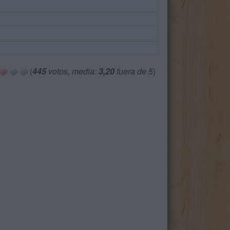
(
445
votos, media:
3,20
fuera de 5
)