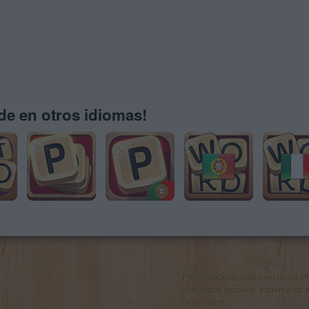
e en otros idiomas!
PalabrasConectadas.net is not affil
intellectual property, trademarks, 
developers.