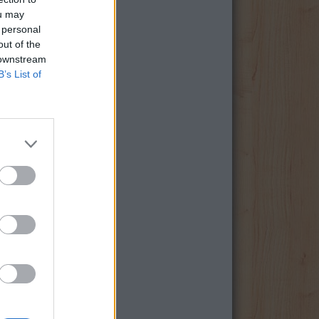
ou may
 personal
out of the
 downstream
B’s List of