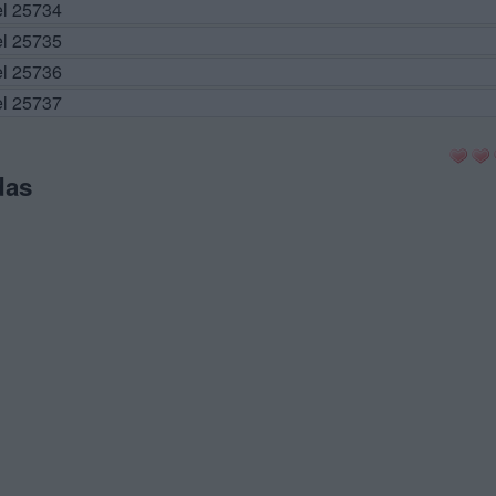
el 25734
el 25735
el 25736
el 25737
das