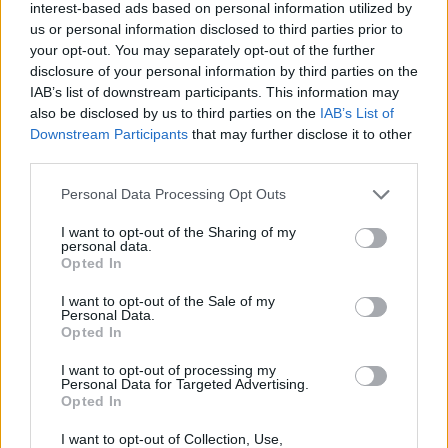
D
E
S
E
O
interest-based ads based on personal information utilized by
us or personal information disclosed to third parties prior to
S
E
D
O
S
O
your opt-out. You may separately opt-out of the further
D
E
S
E
O
S
O
disclosure of your personal information by third parties on the
IAB’s list of downstream participants. This information may
Palabras extra:
also be disclosed by us to third parties on the
IAB’s List of
Downstream Participants
that may further disclose it to other
third parties.
S
E
S
E
O
Personal Data Processing Opt Outs
BUSCAR MÁS
I want to opt-out of the Sharing of my
personal data.
RESPUESTAS
Opted In
I want to opt-out of the Sale of my
Por favor seleccione los niveles:
Personal Data.
Opted In
Palabras Conectadas Respuesta de nivel 25795
I want to opt-out of processing my
Palabras Conectadas Respuesta de nivel 25796
Personal Data for Targeted Advertising.
Opted In
Palabras Conectadas Respuesta de nivel 25797
I want to opt-out of Collection, Use,
Palabras Conectadas Respuesta de nivel 25798