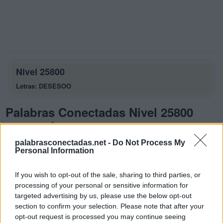
Nivel 25800
Letras: DESESOO
Palabras Conectadas Nivel 25800
respuestas
La respuesta a este rompecabezas es:
palabrasconectadas.net -
Do Not Process My
Personal Information
D
E
S
E
If you wish to opt-out of the sale, sharing to third parties, or
S
E
D
E
processing of your personal or sensitive information for
S
E
S
O
targeted advertising by us, please use the below opt-out
section to confirm your selection. Please note that after your
S
O
S
O
opt-out request is processed you may continue seeing