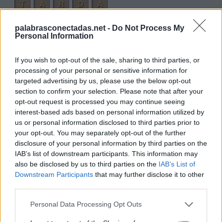
T
A
R
D
A
T
A
R
D
Í
A
palabrasconectadas.net -
Do Not Process My
A
T
R
A
Í
D
A
Personal Information
Palabras extra:
If you wish to opt-out of the sale, sharing to third parties, or
processing of your personal or sensitive information for
T
Í
A
targeted advertising by us, please use the below opt-out
section to confirm your selection. Please note that after your
A
R
A
opt-out request is processed you may continue seeing
A
T
A
interest-based ads based on personal information utilized by
us or personal information disclosed to third parties prior to
R
A
T
A
your opt-out. You may separately opt-out of the further
D
A
T
A
disclosure of your personal information by third parties on the
IAB’s list of downstream participants. This information may
R
A
D
A
also be disclosed by us to third parties on the
IAB’s List of
A
R
D
A
Downstream Participants
that may further disclose it to other
third parties.
A
T
A
R
A
D
R
A
Personal Data Processing Opt Outs
D
A
T
A
R