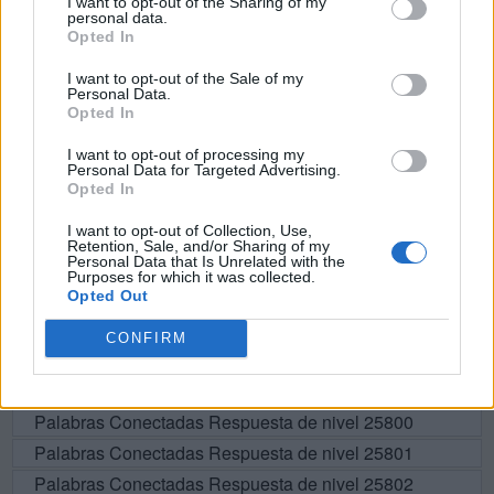
I want to opt-out of the Sharing of my
personal data.
D
A
R
Í
A
Opted In
T
R
A
Í
D
A
I want to opt-out of the Sale of my
Personal Data.
A
R
A
D
A
Opted In
A
T
A
D
A
I want to opt-out of processing my
Personal Data for Targeted Advertising.
Opted In
BUSCAR MÁS
I want to opt-out of Collection, Use,
Retention, Sale, and/or Sharing of my
RESPUESTAS
Personal Data that Is Unrelated with the
Purposes for which it was collected.
Opted Out
Por favor seleccione los niveles:
CONFIRM
Palabras Conectadas Respuesta de nivel 25798
Palabras Conectadas Respuesta de nivel 25799
Palabras Conectadas Respuesta de nivel 25800
Palabras Conectadas Respuesta de nivel 25801
Palabras Conectadas Respuesta de nivel 25802