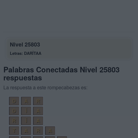
Nivel 25803
Letras: DARÍTAA
Palabras Conectadas Nivel 25803
respuestas
La respuesta a este rompecabezas es:
D
A
R
D
Í
A
R
Í
A
T
A
R
A