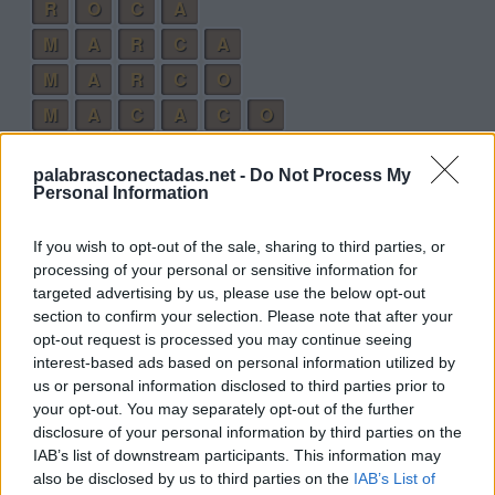
R
O
C
A
M
A
R
C
A
M
A
R
C
O
M
A
C
A
C
O
C
O
M
A
R
C
A
palabrasconectadas.net -
Do Not Process My
Personal Information
Palabras extra:
R
A
M
O
If you wish to opt-out of the sale, sharing to third parties, or
processing of your personal or sensitive information for
C
O
R
A
targeted advertising by us, please use the below opt-out
M
O
C
A
section to confirm your selection. Please note that after your
opt-out request is processed you may continue seeing
M
A
C
A
interest-based ads based on personal information utilized by
C
A
C
A
O
us or personal information disclosed to third parties prior to
your opt-out. You may separately opt-out of the further
M
A
C
R
O
disclosure of your personal information by third parties on the
M
A
R
O
IAB’s list of downstream participants. This information may
also be disclosed by us to third parties on the
IAB’s List of
M
O
R
A