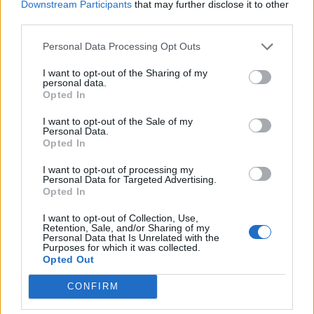
Downstream Participants
that may further disclose it to other
third parties.
C
A
R
O
C
O
C
A
Personal Data Processing Opt Outs
A
M
O
R
I want to opt-out of the Sharing of my
personal data.
A
R
M
A
Opted In
A
M
A
R
I want to opt-out of the Sale of my
Personal Data.
A
R
C
O
Opted In
A
R
C
A
I want to opt-out of processing my
O
R
C
A
Personal Data for Targeted Advertising.
Opted In
C
R
O
M
A
I want to opt-out of Collection, Use,
A
R
O
M
A
Retention, Sale, and/or Sharing of my
Personal Data that Is Unrelated with the
A
M
A
R
O
Purposes for which it was collected.
Opted Out
BUSCAR MÁS
CONFIRM