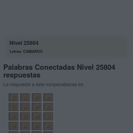
Nivel 25804
Letras: CAMAROC
Palabras Conectadas Nivel 25804
respuestas
La respuesta a este rompecabezas es:
C
A
M
A
C
A
R
A
C
O
M
A
R
A
M
A