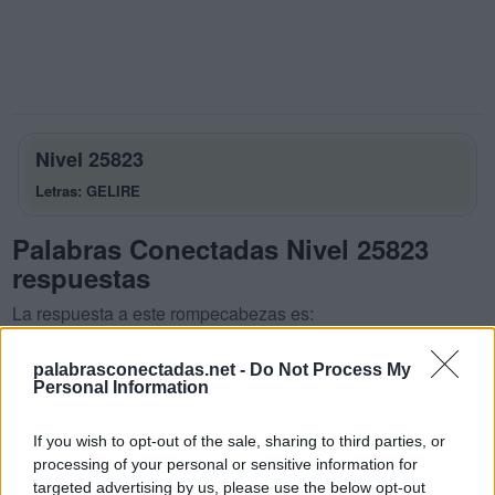
Nivel 25823
Letras: GELIRE
Palabras Conectadas Nivel 25823
respuestas
La respuesta a este rompecabezas es:
G
E
L
palabrasconectadas.net -
Do Not Process My
Personal Information
G
I
R
E
L
E
E
R
If you wish to opt-out of the sale, sharing to third parties, or
processing of your personal or sensitive information for
R
I
E
L
targeted advertising by us, please use the below opt-out