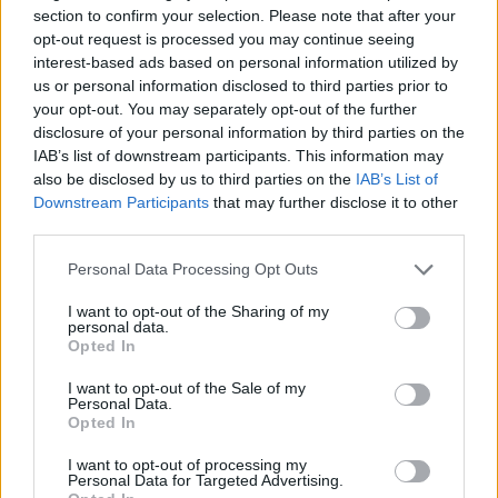
R
I
G
E
section to confirm your selection. Please note that after your
opt-out request is processed you may continue seeing
E
L
I
G
E
interest-based ads based on personal information utilized by
E
L
E
G
I
R
us or personal information disclosed to third parties prior to
your opt-out. You may separately opt-out of the further
Palabras extra:
disclosure of your personal information by third parties on the
IAB’s list of downstream participants. This information may
L
E
E
also be disclosed by us to third parties on the
IAB’s List of
Downstream Participants
that may further disclose it to other
E
L
E
third parties.
E
R
E
Personal Data Processing Opt Outs
E
R
I
G
E
I want to opt-out of the Sharing of my
personal data.
Opted In
BUSCAR MÁS
I want to opt-out of the Sale of my
RESPUESTAS
Personal Data.
Opted In
Por favor seleccione los niveles:
I want to opt-out of processing my
Personal Data for Targeted Advertising.