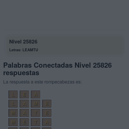
Nivel 25826
Letras: LEAMTU
Palabras Conectadas Nivel 25826
respuestas
La respuesta a este rompecabezas es:
L
E
A
L
A
M
E
M
A
T
E
M
E
T
A