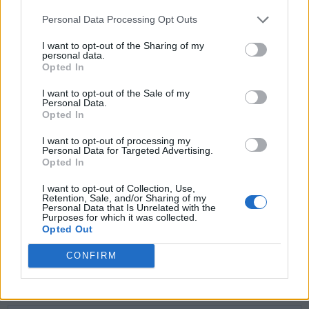
T
U
L
E
Personal Data Processing Opt Outs
M
E
L
A
I want to opt-out of the Sharing of my
personal data.
M
U
T
E
Opted In
M
U
T
A
I want to opt-out of the Sale of my
Personal Data.
L
A
T
E
Opted In
M
U
E
L
A
I want to opt-out of processing my
Personal Data for Targeted Advertising.
M
A
U
L
E
Opted In
E
M
U
L
A
I want to opt-out of Collection, Use,
Retention, Sale, and/or Sharing of my
Personal Data that Is Unrelated with the
BUSCAR MÁS
Purposes for which it was collected.
Opted Out
RESPUESTAS
CONFIRM
Por favor seleccione los niveles: