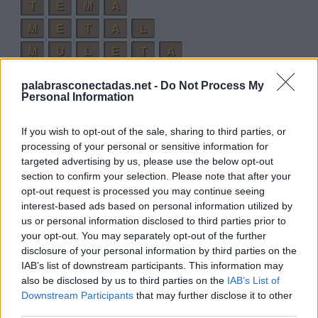
T
E
M
A
M
E
T
A
L
M
U
L
E
T
A
Palabras extra:
palabrasconectadas.net -
Do Not Process My
Personal Information
T
A
L
If you wish to opt-out of the sale, sharing to third parties, or
M
A
L
processing of your personal or sensitive information for
A
T
E
targeted advertising by us, please use the below opt-out
section to confirm your selection. Please note that after your
A
M
E
opt-out request is processed you may continue seeing
T
E
L
A
interest-based ads based on personal information utilized by
us or personal information disclosed to third parties prior to
L
E
M
A
your opt-out. You may separately opt-out of the further
M
U
L
A
disclosure of your personal information by third parties on the
IAB’s list of downstream participants. This information may
M
U
L
T
A
also be disclosed by us to third parties on the
IAB’s List of
T
U
L
A
Downstream Participants
that may further disclose it to other
third parties.
T
A
L
E